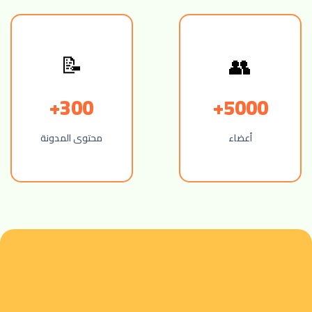
📝
👥
300+
5000+
أعضاء
محتوى المدونة