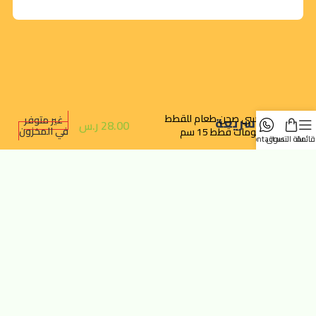
تركسي صحن طعام للقطط
غير متوفر
روابط سريعة
28.00
ر.س
في المخزون
برسومات قطط 15 سم
قائمة
سلة التسوق
contact us
تتبع الطلب
سياسة الخصوصية