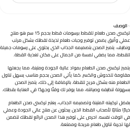
الوصف
تركسي صحن طعام للقطط برسومات قطط بحجم 15 سم هو منتج
عملي وأنيق يضمن توفير وجبات طعام لذيذة لقطتك بشكل مرتب
ونظيف. يتميز الصحن بتصميمه الجذاب الذي يحتوي على رسومات جميلة
للقطط، مما يضفي لمسة من الجمال على مكان تغذية القطة.
يتميز تركسي صحن الطعام بمواد عالية الجودة ومتينة، مما يجعلها
مقاومة للخدوش والكسر. كما يأتي الصحن بحجم مناسب يسهل تناول
الطعام منه بشكل مريح للقطة. بالإضافة إلى ذلك، يتميز الصحن
بسهولة تنظيفه وصيانته، مما يوفر لك وقتًا وجهدًا في العناية بقطتك.
بفضل تركيبته المتينة وتصميمه الجذاب، يعتبر تركسي صحن الطعام
خيارًا مثاليًا لأصحاب القطط الذين يبحثون عن منتج عالي الجودة وعملي
في الوقت نفسه. احرص على توفير هذا الصحن الرائع لقطتك لتضمن
لها تجربة تناول طعام مريحة وممتعة.