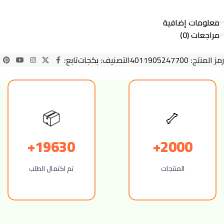
معلومات إضافية
مراجعات (0)
رمز المنتج:
4011905247700
التصنيف:
بكجات
تابع:
🦴
📦
19630+
2000+
المنتجات
تم اكتمال الطلب