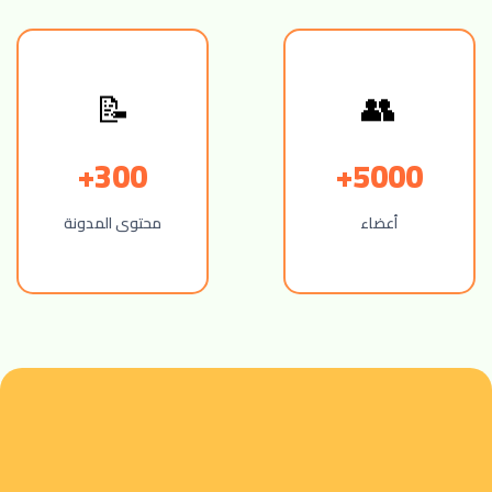
📝
👥
300+
5000+
أعضاء
محتوى المدونة