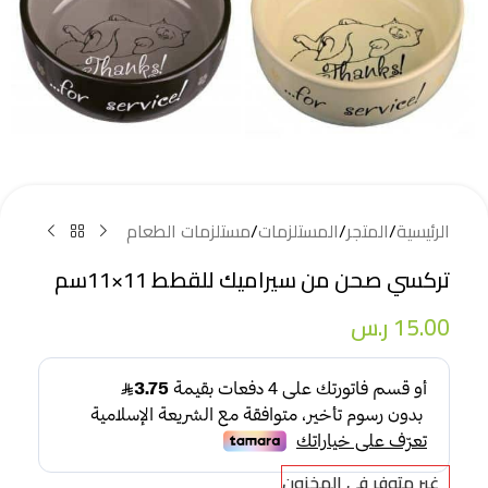
الرئيسية
/
المتجر
/
المستلزمات
/
مستلزمات الطعام
تركسي صحن من سيراميك للقطط 11×11سم
15.00
ر.س
غير متوفر في المخزون