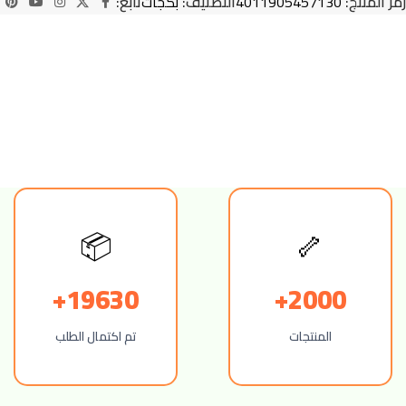
رمز المنتج:
4011905457130
التصنيف:
بكجات
تابع:
📦
🦴
19630+
2000+
المنتجات
تم اكتمال الطلب