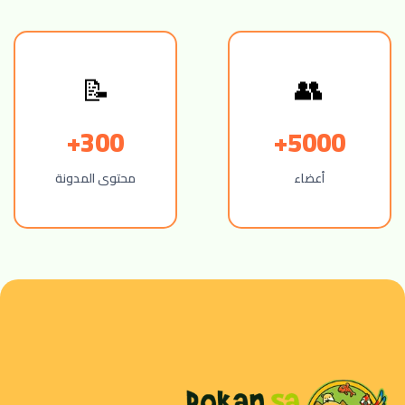
📝
👥
300+
5000+
أعضاء
محتوى المدونة