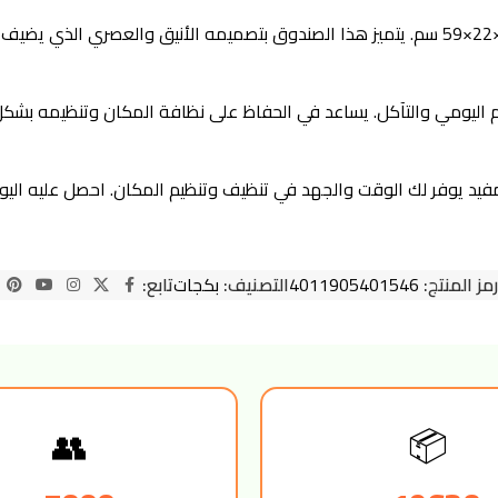
تريكسي صندوق رمل مع مصفاة هو منتج عملي ومتين يأتي بأبعاد 39×22×59 سم. يتميز هذا الصندو
اليومي والتآكل. يساعد في الحفاظ على نظافة المكان وتنظيمه بشكل 
يوفر لك الوقت والجهد في تنظيف وتنظيم المكان. احصل عليه اليوم و
رمز المنتج:
4011905401546
التصنيف:
بكجات
تابع:
👥
📦