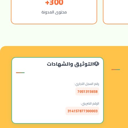
300+
محتوى المدونة
التوثيق والشهادات
رقم السجل التجاري:
7051315658
الرقم الضريبي:
314157877300003