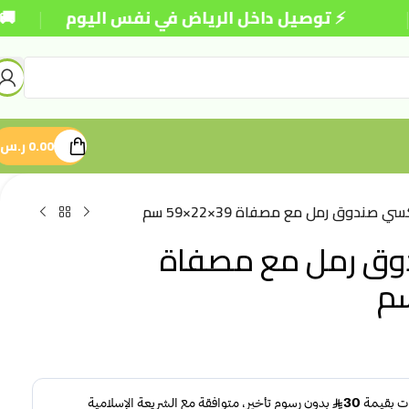
|
⚡ توصيل داخل الرياض في نفس اليوم
🚚 شحن 
0.00
ر.س
ي صندوق رمل مع مصفاة 39×22×59 سم
وق رمل مع مصفاة