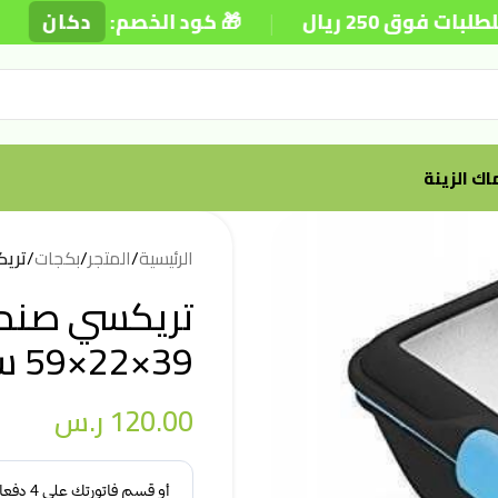
|
|
ق 250 ريال
🎁 كود الخصم:
دكان
ك الزينة
الرئيسية
/
المتجر
/
بكجات
/
تريكس
تريكسي صند
39×22×59 سم
120.00
ر.س