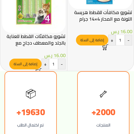
تشورو مكافآت للقطط هريسة
التونة مع المحار 4×14 جرام
16.00
ر.س
تشورو مكافئات القطط للعناية
+
-
إضافة إلى السلة
بالجلد والمعطف دجاج مع
اسكالوب 4×14جرام
16.00
ر.س
+
-
إضافة إلى السلة
📦
🦴
19630+
2000+
المنتجات
تم اكتمال الطلب