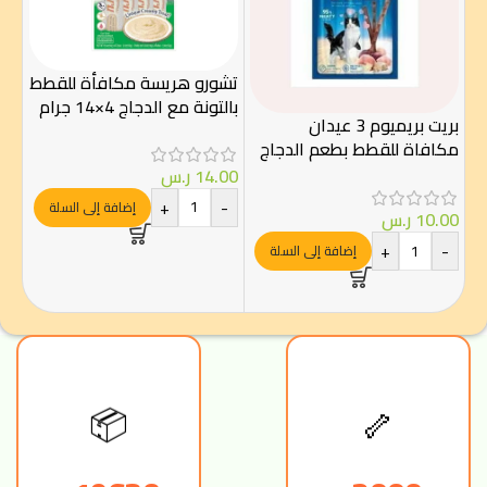
تشورو هريسة مكافأة للقطط
تش
بالتونة مع الدجاج 4×14 جرام
بريت بريميوم 3 عيدان
جرا
مكافاة للقطط بطعم الدجاج
والكبد
14.00
ر.س
00
+
-
-
إضافة إلى السلة
10.00
ر.س
+
-
إضافة إلى السلة
📦
🦴