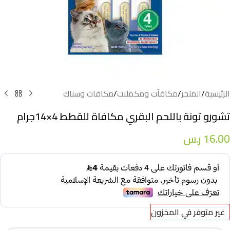
الرئيسية
/
المتجر
/
مكافآت ومكملات
/
مكافات وسناك
تشورو تونة باللحم البقري مكافاة للقطط 4×14جرام
16.00
ر.س
غير متوفر في المخزون