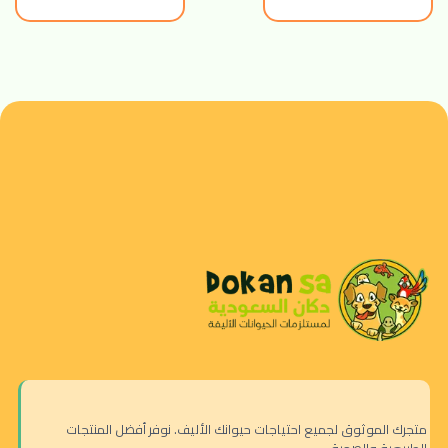
متجرك الموثوق لجميع احتياجات حيوانك الأليف. نوفر أفضل المنتجات
الطبيعية والصحية.