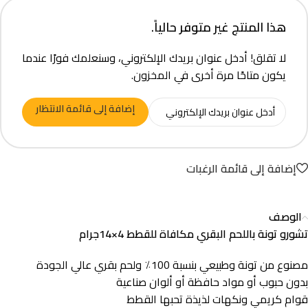
هذا المنتج غير متوفر حالياً.
لا تقلق! أدخل عنوان بريدك الإلكتروني، وسنعلمك فورًا عندما
يكون متاحًا مرة أخرى في المخزون.
إضافة إلى قائمة الانتظار
إضافة إلى قائمة الرغبات
الوصف
تشورو تونة باللحم البقري مكافاة للقطط 4×14جرام
مصنوع من تونة وطبيعي بنسبة 100٪ ولحم بقري عالي الجودة
بدون حبوب أو مواد حافظة أو ألوان صناعية
قوام كريمي ونكهات لذيذة تحبها القطط