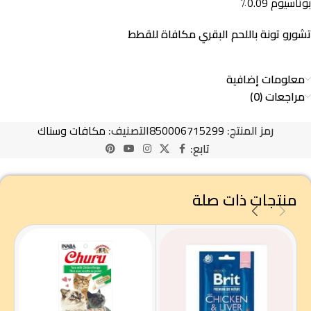
بوتاسيوم 0.09٪
تشورو تونة باللحم البقري مكافاة للقطط
معلومات إضافية
مراجعات (0)
رمز المنتج:
850006715299
التصنيف:
مكافات وسناك
تابع:
منتجات ذات صلة