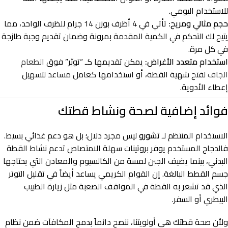
للاستخدام اليومي.
حجم مثالي ومريح:
تأتي في 4 أظرف بوزن 14 جرام للظرف الواحد، مما
يتيح لك التحكم في الكمية المقدمة بمرونة وضمان تقديم وجبة طازجة
في كل مرة.
استخدام متعدد الأغراض:
يمكن تقديمها كـ “توبّر” فوق
الطعام
الجاف
لفتح شهية القطة، أو استخدامها كعامل مساعد لتسهيل
إعطاء الأدوية.
فوائد إضافية لصحة ونشاط قطتك
الاستخدام المنتظم لـ
تشورو
ليس مجرد دلال؛ بل هو دعم غذائي بسيط.
فالدجاج المستخدم يوفر بروتينات سهلة الامتصاص تدعم نشاط القطة
البدني، بينما يضيف الجبن لمسة من الكالسيوم والمعادن التي يحتاجها
جسم القطط البالغة. إن القوام الكريمي يساعد أيضاً في تقليل التوتر
الذي قد تشعر به القطة في المواقف الصعبة مثل زيارة الطبيب
البيطري أو السفر.
ولأن صحة قطتك هي أولويتنا، ننصح دائماً بدمج المكافآت ضمن نظام