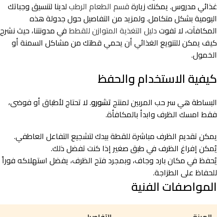
غذائي مدروس. يمكنك زيارة
قسم الطعام الرطب
لدينا لتنسيق وجباتك
اليومية بشكل متكامل. ولمزيد من التفاصيل حول جدولة هذه
المكافآت، لا تفوت
دليل التغذية المتوازن للقطط
في مدونتنا، حيث نشرح
كيف يمكن للتنويع الغذائي أن يحمي قطتك من مشاكل السمنة أو
الخمول.
كيفية الاستخدام والحفظ
البساطة هي سر حب المربين لمنتج
تشورو
. لا تحتاج لأطباق أو فوضى،
فقط امسك الظرف وابدأ بالمكافأة.
يمكن تقديم الظرف مباشرة للقطة بيدك لتشجيع التفاعل العاطفي.
يُمكن إفراغ الظرف في طبق صغير إذا كنت تفضل ذلك.
يُحفظ في مكان بارد وجاف، وبمجرد فتح الظرف، يفضل استهلاكه فوراً
للحفاظ على الطزاجة.
المواصفات الفنية
الميزة
التفاصيل