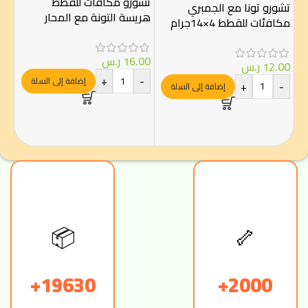
تشورو مكافآت للقطط
تشورو تونا مع الجمبري
هريسة التونة مع المحار
مكافئات للقطط 4×14جرام
4×14 جرام
تشو
16.00
ر.س
والج
12.00
ر.س
+
-
إضافة إلى السلة
+
-
إضافة إلى السلة
00
-
🦴
📦
19630+
2000+