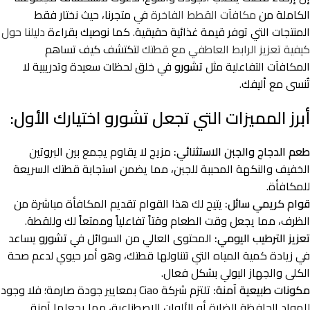
الكاملة من
مكافآت القطط الفاخرة
في متجرنا، حيث نختار فقط
المنتجات التي توفر قيمة غذائية حقيقية. كما نوصيك بقراءة
دليلنا حول
كيفية تعزيز الرابط العاطفي مع قطتك
لتكتشف كيف تساهم
المكافآت التفاعلية مثل
تشورو
في خلق لحظات سعيدة وتدريبية لا
تُنسى مع أليفك.
أبرز المميزات التي تجعل تشورو اختيارك الأول:
طعم الدجاج والجبن الاستثنائي:
مزيج لا يقاوم يجمع بين البروتين
الخفيف والنكهة المحببة للجبن، مما يضمن استجابة قطتك السريعة
للمكافأة.
قوام كريمي سائل:
يتيح لك هذا القوام تقديم المكافأة مباشرة من
الظرف، مما يجعل وقت الطعام وقتاً تفاعلياً وممتعاً لك وللقطة.
تعزيز الترطيب اليومي:
المحتوى العالي من السوائل في
تشورو
يساعد
في زيادة كمية المياه التي تتناولها قطتك، وهو أمر حيوي لدعم صحة
الكلى والجهاز البولي بشكل فعال.
مكونات طبيعية آمنة:
تلتزم شركة Ciao بمعايير جودة صارمة؛ فلا وجود
للمواد الحافظة الضارة أو الألوان الاصطناعية، مما يجعلها آمنة