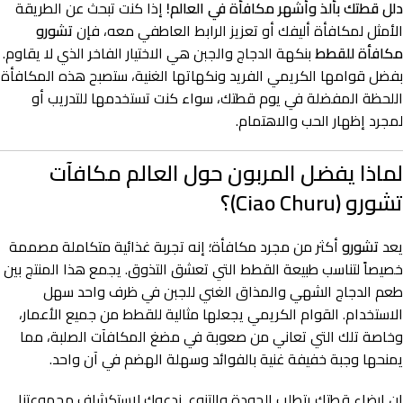
دلل قطتك بألذ وأشهر مكافأة في العالم!
إذا كنت تبحث عن الطريقة
الأمثل لمكافأة أليفك أو تعزيز الرابط العاطفي معه، فإن
تشورو
مكافأة للقطط
بنكهة الدجاج والجبن هي الاختيار الفاخر الذي لا يقاوم.
بفضل قوامها الكريمي الفريد ونكهاتها الغنية، ستصبح هذه المكافأة
اللحظة المفضلة في يوم قطتك، سواء كنت تستخدمها للتدريب أو
لمجرد إظهار الحب والاهتمام.
لماذا يفضل المربون حول العالم مكافآت
تشورو (Ciao Churu)؟
يعد
تشورو
أكثر من مجرد مكافأة؛ إنه تجربة غذائية متكاملة مصممة
خصيصاً لتناسب طبيعة القطط التي تعشق التذوق. يجمع هذا المنتج بين
طعم الدجاج الشهي والمذاق الغني للجبن في ظرف واحد سهل
الاستخدام. القوام الكريمي يجعلها مثالية للقطط من جميع الأعمار،
وخاصة تلك التي تعاني من صعوبة في مضغ المكافآت الصلبة، مما
يمنحها وجبة خفيفة غنية بالفوائد وسهلة الهضم في آن واحد.
إن إرضاء قطتك يتطلب الجودة والتنوع. ندعوك لاستكشاف مجموعتنا