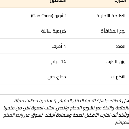
العلامة التجارية
تشورو (Ciao Churu)
نوع المكافأة
كريمية سائلة
العدد
4 أظرف
وزن الظرف
14 جرام
النكهات
دجاج، جبن
هل قطتك جاهزة لتجربة الدلال الحقيقي؟ امنحها لحظات مليئة
بالمتعة واللذة مع
تشورو الدجاج والجبن
. اطلب العبوة الآن من متجرنا
وتأكد أنك اخترت الأفضل لصحة وسعادة أليفك. تسوق عبر
رابط المنتج
المباشر
.