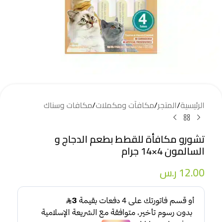
الرئيسية
/
المتجر
/
مكافآت ومكملات
/
مكافات وسناك
تشورو مكافأة للقطط بطعم الدجاج و
السالمون 4×14 جرام
12.00
ر.س