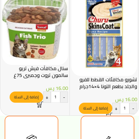
سنال مكافآت فیش تريو
سالمون تروت وجمبري 75غ
تشورو مكافئات القطط للفرو
والجلد بطعم التونا 4×14جرام
16.00
ر.س
+
-
إضافة إلى السلة
16.00
ر.س
+
-
إضافة إلى السلة