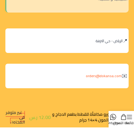
الرياض - حي النزهة
orders@dokansa.com
غير متوفر
تشورو مكافأة للقطط بطعم الدجاج و
12.00
ر.س
في
السالمون 4×14 جرام
المخزون
قائمة
سلة التسوق
contact us