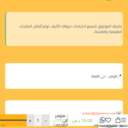
متجرك الموثوق لجميع احتياجات حيوانك الأليف. نوفر أفضل المنتجات
الطبيعية والصحية.
الرياض - حي النزهة
تشورو
مكافئات
القطط
orders@dokansa.com
للعناية
متوفر
16.00
ر.س
-
+
بالجلد
في
المخزون
والمعطف
اشتر
قائمة
سلة التسوق
قائمة الرغبات
contact us