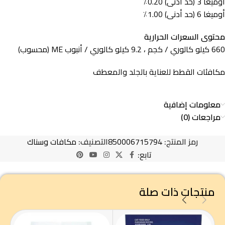
أوميغا 3 (حد أدنى) 0.20٪
أوميغا 6 (حد أدنى) 1.00٪
محتوى السعرات الحرارية
660 كيلو كالوري / كجم ، 9.2 كيلو كالوري / أنبوب ME (محسوب)
مكافئات القطط للعناية بالجلد والمعطف
معلومات إضافية
مراجعات (0)
رمز المنتج:
850006715794
التصنيف:
مكافات وسناك
تابع:
منتجات ذات صلة