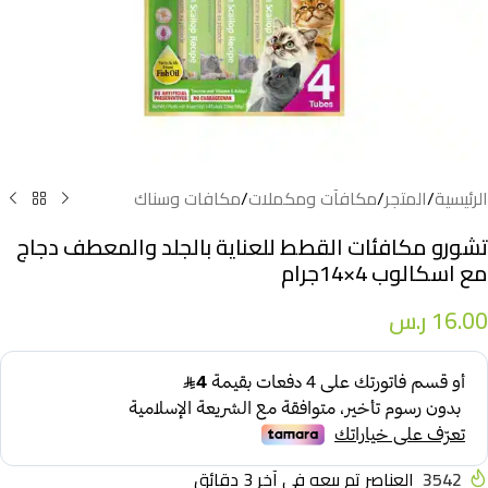
الرئيسية
/
المتجر
/
مكافآت ومكملات
/
مكافات وسناك
تشورو مكافئات القطط للعناية بالجلد والمعطف دجاج
مع اسكالوب 4×14جرام
16.00
ر.س
3542
العناصر تم بيعه في آخر 3 دقائق