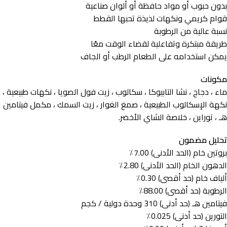
بدون حبوب أو مواد حافظة أو ألوان صناعية
قوام كريمي ونكهات لذيذة تحبها القطط
نسبة عالية من الرطوبة
طريقة مبتكرة وتفاعلية لقضاء الوقت معًا
يمكن استخدامه على الطعام الرطب أو الجاف
مكونات
ماء ، دجاج ، نشا التابيوكا ، سكالوب ، زيت فول الصويا ، نكهات طبيعية ،
نكهة الإسكالوب الطبيعية ، صمغ الغوار ، زيت السمك ، مكمل فيتامين
هـ ، توراين ، خلاصة الشاي الأخضر.
تحليل مضمون
بروتين خام (الحد الأدنى) 7.00٪
الدهون الخام (الحد الأدنى) 2.80٪
ألياف خام (حد أقصى) 0.30٪
الرطوبة (حد أقصى) 88.00٪
فيتامين هـ (حد أدنى) 310 وحدة دولية / كجم
التورين (حد أدنى) 0.025٪