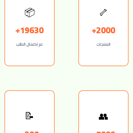
🦴
📦
19630+
2000+
المنتجات
تم اكتمال الطلب
👥
📝