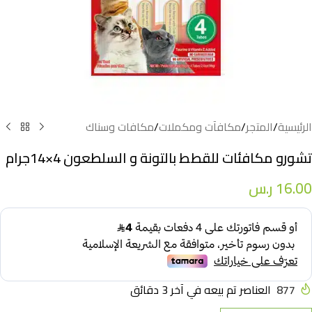
الرئيسية
/
المتجر
/
مكافآت ومكملات
/
مكافات وسناك
تشورو مكافئات للقطط بالتونة و السلطعون 4×14جرام
16.00
ر.س
877
العناصر تم بيعه في آخر 3 دقائق