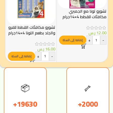
تشورو تونا مع الجمبري
مكافئات للقطط 4×14جرام
سنا
سال
تشورو مكافئات القطط للفرو
والجلد بطعم التونا 4×14جرام
12.00
ر.س
+
-
00
إضافة إلى السلة
-
16.00
ر.س
+
-
إضافة إلى السلة
📦
🦴
19630+
2000+