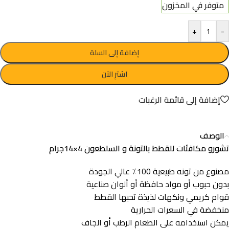
متوفر في المخزون
+
-
إضافة إلى السلة
اشترِ الآن
إضافة إلى قائمة الرغبات
الوصف
تشورو مكافئات للقطط بالتونة و السلطعون 4×14جرام
مصنوع من تونه طبيعية 100٪ عالي الجودة
بدون حبوب أو مواد حافظة أو ألوان صناعية
قوام كريمي ونكهات لذيذة تحبها القطط
منخفضة في السعرات الحرارية
يمكن استخدامه على الطعام الرطب أو الجاف