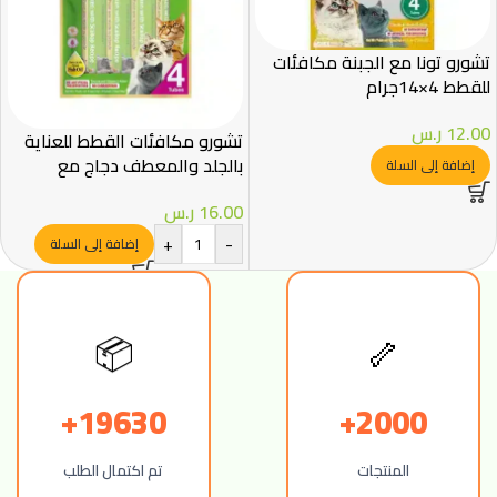
تشورو تونا مع الجبنة مكافئات
للقطط 4×14جرام
12.00
ر.س
تشورو مكافئات القطط للعناية
بالجلد والمعطف دجاج مع
إضافة إلى السلة
اسكالوب 4×14جرام
16.00
ر.س
+
-
إضافة إلى السلة
📦
🦴
19630+
2000+
المنتجات
تم اكتمال الطلب