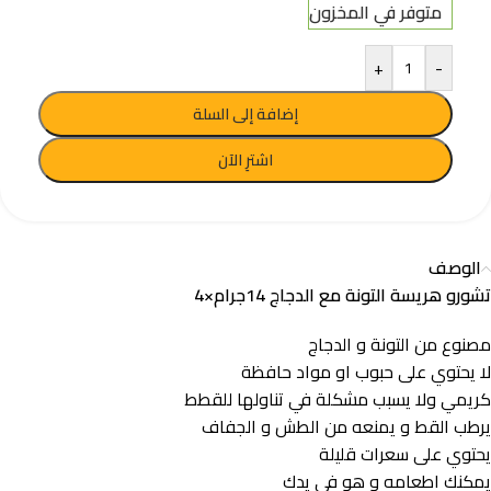
متوفر في المخزون
+
-
إضافة إلى السلة
اشترِ الآن
الوصف
تشورو هريسة التونة مع الدجاج 14جرام×4
مصنوع من التونة و الدجاج
لا يحتوي على حبوب او مواد حافظة
كريمي ولا يسبب مشكلة في تناولها للقطط
يرطب القط و يمنعه من الطش و الجفاف
يحتوي على سعرات قليلة
يمكنك اطعامه و هو في يدك