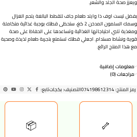
ويعزز صحة الجلد والشعر.
بفضل تيست اوف ذا وايلد طعام جاف للقطط البالغة يلحم الغزال
وسمك السلمون المدخن 2 كغ، ستحظى قطتك بوجبة غذائية متكاملة
ومغذية تلبي احتياجاتها الغذائية وتساعدها على الحفاظ على صحة
قوية ونشاط مستدام. اجعلي قطتك تستمتع بتجربة طعام لذيذة وصحية
مع هذا المنتج الرائع.
معلومات إضافية
مراجعات (0)
رمز المنتج:
074198612314
التصنيف:
بكجات
تابع:
🦴
📦