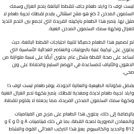
تيست اوف ذا وايلد طعام جاف للقطط البالغة يلحم الغزال وسمك
السلمون المدخن 2 كغ هو منتج استثنائي يقدم لقطتك تجربة طعام لا
مثيل لها. يتميز هذا الطعام بتركيبته الفريدة التي تجمع بين اللحم اللذيذ
للغزال ونكهة سمك السلمون المدخن الغنية.
تم تصميم هذا الطعام خصيصًا لتلبية احتياجات القطط البالغة، حيث
يحتوي على تركيبة غنية بالبروتينات والعناصر الغذائية الأساسية التي
تساعد على صحة القطة بشكل عام. يحتوي أيضًا على نسبة متوازنة من
الدهون والألياف للمساعدة في الهضم السليم والحفاظ على وزن
صحي.
بفضل مكوناته الطبيعية والعالية الجودة، يوفر طعام تيست اوف ذا
وايلد تجربة طعام لذيذة ومغذية لقطتك. يتميز بنكهة لحم الغزال الغنية
ونكهة سمك السلمون المدخن الفريدة، مما يجعله لا يقاوم للقطط.
بالإضافة إلى ذلك، يحتوي هذا الطعام على مزيج من الفيتامينات
والمعادن الضرورية لصحة القطة، بما في ذلك فيتامينات A و D و E و
B12 والحديد والكالسيوم. يعزز هذا التركيب الغذائي القوة والنشاط