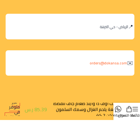
الرياض - حي النزهة
orders@dokansa.com
غير
تيست اوف ذا وايلد طعام جاف للقطط
متوفر
85.39
ر.س
البالغة يلحم الغزال وسمك السلمون
في
المدخن 2 كغ
قائمة
سلة التسوق
contact us
المخزون
روابط سريعة