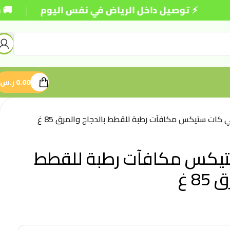
|
⚡ توصيل داخل الرياض في نفس اليوم
🚚 شحن مج
0.00
ر.س
 كات ستيكس مكافآت رطبة للقطط بالدجاج والمرق 85 غ
يكس مكافآت رطبة للقطط
8 غ