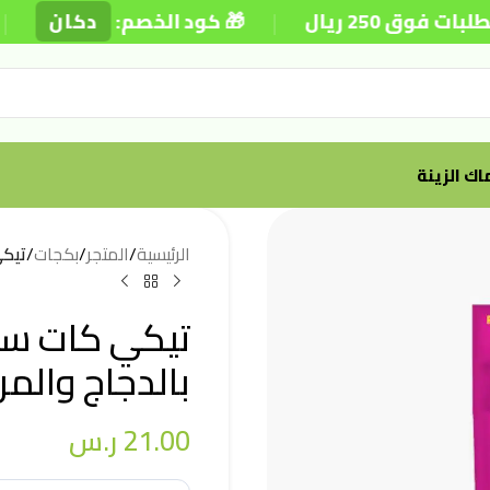
|
|
250 ريال
🎁 كود الخصم:
دكان
ك الزينة
الرئيسية
/
المتجر
/
بكجات
/
تيكي
تيكي كات ست
بالدجاج والمرق 5
21.00
ر.س