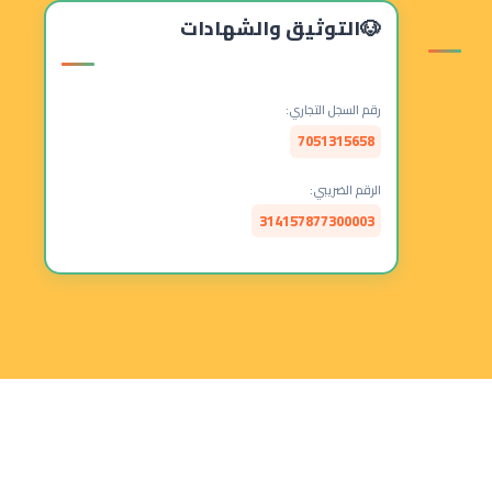
التوثيق والشهادات
رقم السجل التجاري:
7051315658
الرقم الضريبي:
314157877300003