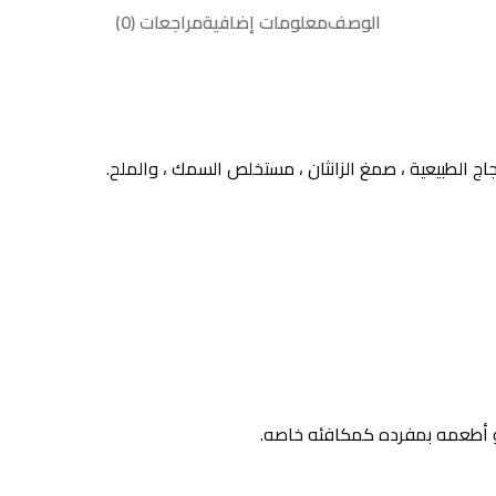
الوصف
معلومات إضافية
مراجعات (0)
جاج الطبيعية ، صمغ الزانثان ، مستخلص السمك ، والملح.
أو أطعمه بمفرده كمكافئه خاصه.