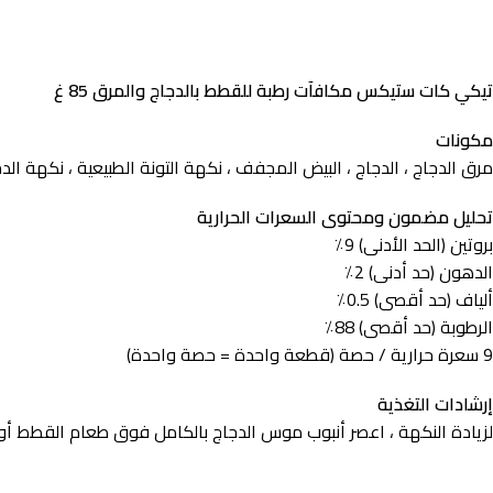
تيكي كات ستيكس مكافآت رطبة للقطط بالدجاج والمرق 85 غ
مكونات
مرق الدجاج ، الدجاج ، البيض المجفف ، نكهة التونة الطبيعية ، نكهة الد
تحليل مضمون ومحتوى السعرات الحرارية
بروتين (الحد الأدنى) 9٪
الدهون (حد أدنى) 2٪
ألياف (حد أقصى) 0.5٪
الرطوبة (حد أقصى) 88٪
9 سعرة حرارية / حصة (قطعة واحدة = حصة واحدة)
إرشادات التغذية
لزيادة النكهة ، اعصر أنبوب موس الدجاج بالكامل فوق طعام القطط 