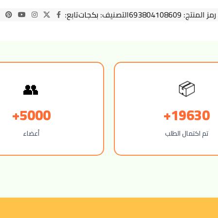
رمز المنتج:
693804108609
التصنيف:
بكجات
تابع:
👥
📦
5000+
19630+
تم اكتمال الطلب
أعضاء