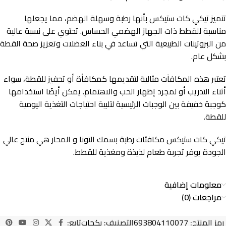
تتميز تيكي كات ستيكس بأنها رطبة وسهلة الهضم، مما يجعلها
مناسبة للقطط ذات الجهاز الهضمي الحساس. تحتوي على نسبة عالية
من البروتينات الطبيعية التي تساعد في بناء العضلات وتعزيز صحة القطة
بشكل عام.
تعتبر هذه المكافآت مثالية لتقديمها كمكافأة أو تحفيز للقطة، سواء
أثناء التدريب أو لمجرد إظهار الحب والاهتمام. يمكن أيضًا استخدامها
كوجبة خفيفة بين الوجبات الرئيسية لتلبية احتياجات التغذية اليومية
للقطة.
تيكي كات ستيكس مكافئات رطبة بسمك التونا و المحار هي منتج عالي
الجودة يوفر تجربة طعام لذيذة ومغذية للقطط.
معلومات إضافية
مراجعات (0)
رمز المنتج:
693804110077
التصنيف:
بكجات
تابع: