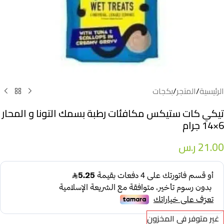
الرئيسية
/
المتجر
/
بكجات
تيكي كات ستيكس مكافئات رطبة بسمك التونا و المحار
6×14 جرام
21.00
ر.س
غير متوفر في المخزون