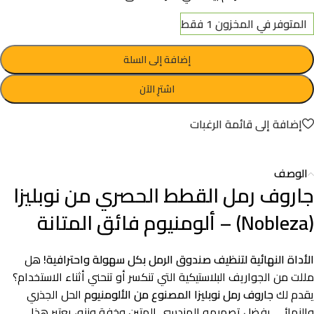
المتوفر في المخزون 1 فقط
إضافة إلى السلة
اشترِ الآن
إضافة إلى قائمة الرغبات
الوصف
جاروف رمل القطط الحصري من نوبليزا
(Nobleza) – ألومنيوم فائق المتانة
الأداة النهائية لتنظيف صندوق الرمل بكل سهولة واحترافية!
هل
مللت من الجواريف البلاستيكية التي تنكسر أو تنحني أثناء الاستخدام؟
يقدم لك
جاروف رمل نوبليزا المصنوع من الألومنيوم
الحل الجذري
والنهائي. بفضل تصميمه الهندسي المتين وخفة وزنه، يعتبر هذا