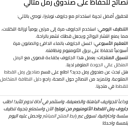
نصائح للحفاظ على صندوق رمل مثالي
لتحقيق أفضل تجربة استخدام مع جاروف نوبليزا، نوصي بالآتي:
التنظيف اليومي:
استخدم الجاروف مرة إلى مرتين يومياً لإزالة التكتلات،
مما يمنع انتشار الروائح ويجعل قطتك تشعر بالراحة.
التعقيم الأسبوعي:
اغسل الجاروف بالماء الدافئ والصابون مرة
أسبوعياً للحفاظ على بريق الألومنيوم ونظافته.
تنسيق المنتجات:
يعمل هذا الجاروف بكفاءة قصوى مع
الرمل
المتكتل عالي الجودة
المتوفر لدينا.
هل تبحث عن صندوق رمل جديد؟ اطلع على قسم
صناديق رمل القطط
المتنوعة. وللمزيد من النصائح حول الصحة، راجع
دليل النظافة المتكامل
للقطط
في متجرنا.
وداعاً للجواريف الباهتة والضعيفة، واستثمر في أداة تدوم للأبد! اطلب
جاروف رمل القطط الألومنيوم من نوبليزا
الآن واستمتع بتجربة تنظيف
سلسة واحترافية. تسوق عبر
رابط المنتج المباشر
واحصل عليه اليوم
بلمسة واحدة!