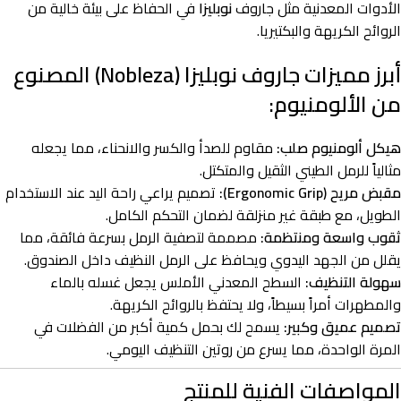
الأدوات المعدنية مثل جاروف
نوبليزا
في الحفاظ على بيئة خالية من
الروائح الكريهة والبكتيريا.
أبرز مميزات جاروف نوبليزا (Nobleza) المصنوع
من الألومنيوم:
هيكل ألومنيوم صلب:
مقاوم للصدأ والكسر والانحناء، مما يجعله
مثالياً للرمل الطيني الثقيل والمتكتل.
مقبض مريح (Ergonomic Grip):
تصميم يراعي راحة اليد عند الاستخدام
الطويل، مع طبقة غير منزلقة لضمان التحكم الكامل.
ثقوب واسعة ومنتظمة:
مصممة لتصفية الرمل بسرعة فائقة، مما
يقلل من الجهد اليدوي ويحافظ على الرمل النظيف داخل الصندوق.
سهولة التنظيف:
السطح المعدني الأملس يجعل غسله بالماء
والمطهرات أمراً بسيطاً، ولا يحتفظ بالروائح الكريهة.
تصميم عميق وكبير:
يسمح لك بحمل كمية أكبر من الفضلات في
المرة الواحدة، مما يسرع من روتين التنظيف اليومي.
المواصفات الفنية للمنتج