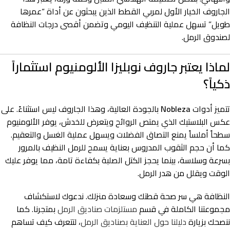
الجاروف الخيار الأول لمربي القطط الذين يبحثون عن أداة “عمرها
طويل” تسهل عملية التنظيف اليومي وتضمن أقصى درجات النظافة
لصندوق الرمل.
لماذا يعتبر جاروف نوبليزا الألومنيوم استثماراً
ذكياً؟
تتميز أدوات
Nobleza
بالجودة العالية، وهذا الجاروف ليس استثناءً. على
عكس البلاستيك الذي يمتص الروائح ويتعرض للخدش، يوفر الألومنيوم
سطحاً أملساً يمنع التصاق الفضلات ويسهل عملية الغسل والتعقيم.
كما أن حجم الثقوب المدروس بعناية يسمح للرمل النظيف بالمرور
بسرعة وسلاسة، بينما يحجز الكتل الصلبة بكفاءة تامة، مما يوفر عليك
الوقت ويقلل من هدر الرمل.
النظافة هي سر صحة قطتك وسعادة منزلك. ندعوك لاستكشاف
مجموعتنا الكاملة في قسم
مستلزمات صناديق الرمل
بمتجرنا. كما
ننصحك بزيارة
دليلنا حول العناية بصناديق الرمل
، لتتعرف كيف تساهم