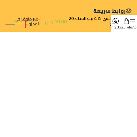
روابط سريعة
جروتشي كات نيب للقطط 20
غير متوفر في
10.00
ر.س
المخزون
جرام
قائمة
سلة التسوق
contact us
تتبع الطلب
سياسة الخصوصية
سياسة الإرجاع والالغاء