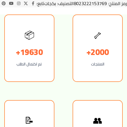
رمز المنتج:
8023222153769
التصنيف:
بكجات
تابع:
📦
🦴
19630+
2000+
المنتجات
تم اكتمال الطلب
📝
👥