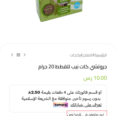
الرئيسية
/
المتجر
/
بكجات
جروتشي كات نيب للقطط 20 جرام
10.00
ر.س
غير متوفر في المخزون