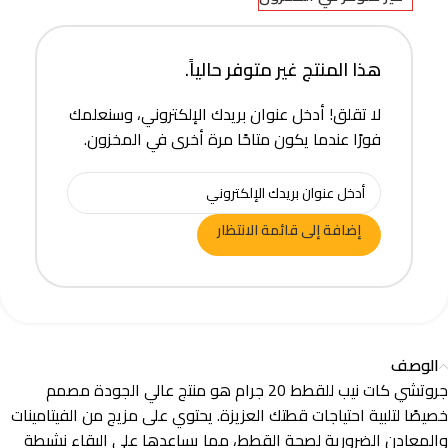
هذا المنتج غير متوفر حالياً.
لا تقلق! أدخل عنوان بريدك الإلكتروني، وسنعلمك
فورًا عندما يكون متاحًا مرة أخرى في المخزون.
إضافة إلى قائمة الانتظار
الوصف
جروتشي كات نيب للقطط 20 جرام هو منتج عالي الجودة مصمم
خصيصًا لتلبية احتياجات قطتك العزيزة. يحتوي على مزيج من الفيتامينات
والمعادن الضرورية لصحة القطط، مما يساعدها على البقاء نشيطة