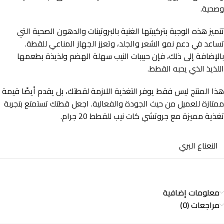
وصحية.
تتميز هذه الوجبة بتركيبتها الغنية بالبروتينات والدهون الصحية التي
تساعد في دعم نمو الشعر والجلد، وتعزز الجهاز المناعي للقطة.
بالإضافة إلى ذلك، فإن حبيبات النيب سهلة الهضم ولذيذة بطعمها
اللذيذ الذي يحبه القطط.
هذا المنتج ليس فقط يوفر التغذية اللازمة لقطتك، بل يقدم أيضًا قيمة
ممتازة للعميل من حيث الجودة والفعالية. اجعل قطتك تستمتع بتجربة
تغذية مميزة مع جروتشي كات نيب للقطط 20 جرام.
النعناع البري
معلومات إضافية
مراجعات (0)