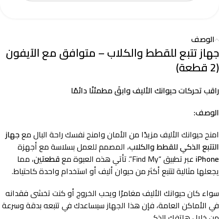
الوصف
جهاز تتبع للقطط والكلاب – متوافق مع الآيفون
(2 قطعة)
راقب تحركات حيوانك الأليف وابقَ مطمئنًا دائمًا
الوصف:
امنح حيوانك الأليف مزيدًا من الأمان وامنح نفسك راحة البال مع
جهاز
التتبع الذكي للقطط والكلاب
، المصمم للعمل بسلاسة مع أجهزة
iPhone
عبر تطبيق “Find My”. تأتي هذه العبوة مع
قطعتين
، مما
يجعلها مثالية لتتبع أكثر من حيوان أليف أو استخدام واحدة كاحتياط.
سواء كان حيوانك الأليف مغامرًا ويحب الخروج أو كنت تخشى فقدانه
في الأماكن العامة، فإن هذا الجهاز سيساعدك في تتبعه بدقة وسرعة
من خلال هاتفك الذكي.