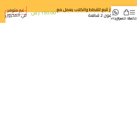
جهاز تتبع للقطط والكلاب يعمل مع
غير متوفر
130.00
ر.س
في المخزون
الايفون 2 قطعة
قائمة
سلة التسوق
contact us
الرياض - حي النزهة
orders@dokansa.com