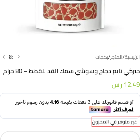
الرئيسية
/
المتجر
/
بكجات
جيركي تايم دجاج وسوشي سمك القد للقطط – 80 جرام
12.49
ر.س
غير متوفر في المخزون