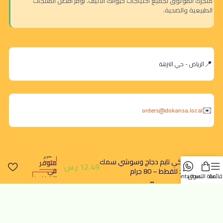
متجرك الموثوق لجميع احتياجات حيوانك الأليف. نوفر أفضل المنتجات
الطبيعية والصحية.
الرياض - حي النزهة
orders@dokansa.local
غير
جيركي تايم دجاج وسوشي سمك
متوفر
12.49
ر.س
في
القد للقطط – 80 جرام
قائمة
سلة التسوق
contact us
المخزون
روابط سريعة