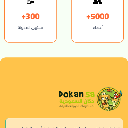
👥
📝
300+
5000+
أعضاء
محتوى المدونة