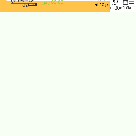
69.00
ر.س
المخزون
الافندر 20 لتر
قائمة
سلة التسوق
contact us
orders@dokansa.com
روابط سريعة