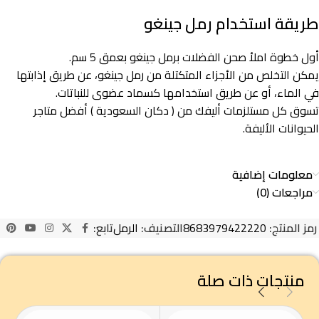
طريقة استخدام رمل جينغو
أول خطوة املأ صحن الفضلات برمل جينغو بعمق 5 سم.
يمكن التخلص من الأجزاء المتكتلة من رمل جينغو، عن طريق إذابتها
في الماء، أو عن طريق استخدامها كسماد عضوى للنباتات.
تسوق كل مستلزمات أليفك من ( دكان السعودية ) أفضل متاجر
الحيوانات الأليفة.
معلومات إضافية
مراجعات (0)
رمز المنتج:
8683979422220
التصنيف:
الرمل
تابع:
منتجات ذات صلة