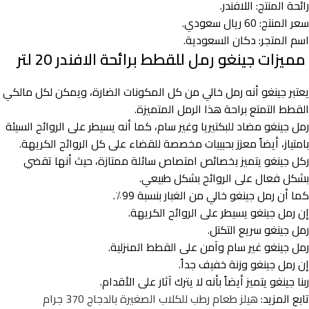
رائحة المنتج: اللافندر.
سعر المنتج: 60 ريال سعودي.
اسم المتجر: دكان السعودية.
مميزات جينغو رمل للقطط برائحة الافندر 20 لتر
يعتبر جينغو أنه رمل خالي من كل المكونات الضارة، ويمكن لكل مالكي
القطط التمتع براحة هذا الرمل المتميزة.
رمل جينغو مضاد للبكتيريا وغير سام، كما أنه يسيطر على الروائح السيئة
بامتياز، أيضاً معزز بحبيبات مخصصة للقضاء على كل الروائح الكريهة.
ركل جينغو يتميز بخصائص امتصاص سائلة ممتازة، حيث أنها تقضي
بشكل فعال على الروائح بشكل طبيعي.
كما أن رمل جينغو خالي من الغبار بنسبة 99٪.
إن رمل جينغو يسيطر على الروائح الكريهة.
رمل جينغو سريع التكتل.
رمل جينغو غير سام وآمن على القطط المنزلية.
إن رمل جينغو وزنة خفيف جداً.
ربنا جينغو يتميز أيضاً بأنه لا يترك آثار على الأقدام.
تابع المزيد:
هيلز طعام رطب للكلاب الصغيرة بالدجاج 370 جرام