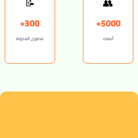
📝
👥
300+
5000+
أعضاء
محتوى المدونة