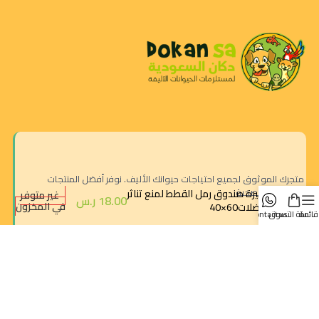
متجرك الموثوق لجميع احتياجات حيوانك الأليف. نوفر أفضل المنتجات
الطبيعية والصحية.
حصيرة صندوق رمل القطط لمنع تناثر
غير متوفر
18.00
ر.س
في المخزون
الفضلات60×40
قائمة
سلة التسوق
contact us