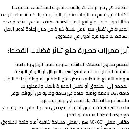
النظافة هي سر الراحة لك ولأليفك. ندعوك لاستكشاف مجموعتنا
الكاملة في قسم
مستلزمات صناديق الرمل
بمتجرنا. كما ننصحك بقراءة
مقالنا حول حلول منع تتبع الرمل
، لتكتشف كيف يساهم استخدام هذه
الحصيرة في تقليل هدر الرمل بنسبة كبيرة من خلال إعادة تدوير الرمل
الساقط بداخلها مرة أخرى في الصندوق.
أبرز مميزات حصيرة منع تناثر فضلات القطط:
تصميم مزدوج الطبقات:
الطبقة العلوية تلتقط الرمل، والطبقة
السفلية المقاومة للماء تمنع تسرب السوائل أو الروائح للأرضية.
سهولة التفريغ والتنظيف:
يمكن فتح الطبقتين بسهولة لإعادة الرمل
المجمع إلى الصندوق أو لغسل الحصيرة بالماء والمطهرات.
خامة EVA ناعمة وآمنة:
مادة غير سامة وخالية من الروائح، توفر
ملمساً مريحاً لقطتك ولا تسبب أي تهيج لمخالبها.
قاعدة غير منزلقة:
تضمن ثبات الحصيرة في مكانها أمام الصندوق حتى
مع حركة القطة السريعة أو القفز.
مقاس عملي (60×40 سم):
يغطي مساحة كافية أمام فتحة الصندوق