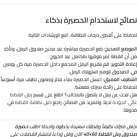
نصائح لاستخدام الحصيرة بذكاء
للحفاظ على أقصى درجات النظافة، اتبع الإرشادات التالية:
الموضع الصحيح:
ضع الحصيرة مباشرة عند مخرج صندوق الرمل، وتأكد
من أن القطة تمر فوقها بالكامل عند الخروج.
إعادة التدوير:
قم بتفريغ الرمل المجمع داخل الحصيرة مرة كل يومين
في الصندوق لتوفير استهلاك الرمل.
التنظيف العميق:
اغسل الحصيرة بماء فاتر وصابون لطيف مرة أسبوعياً
للحفاظ على رائحة منزلك منعشة.
هل تبحث عن رمل لا يلتصق بالمخالب؟ اطلع على قسم
رمل القطط
عالي الجودة
لدينا. وللمزيد من النصائح، راجع
دليل نظافة القطط
في
مدونتنا.
اجعل منزلك نظيفاً وقطتك سعيدة بخطوة واحدة! اطلب
حصيرة
صندوق رمل القطط 60×40
الآن وقل وداعاً لانتشار الفضلات على