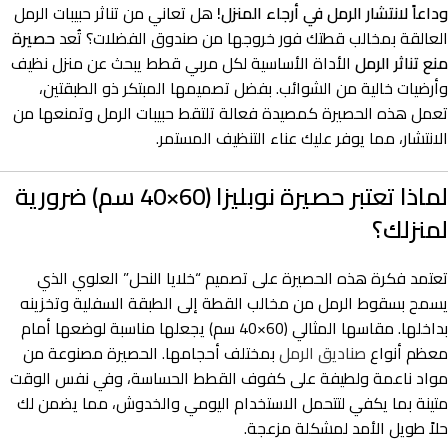
وداعاً لانتشار الرمل في أرجاء المنزل!
هل تعاني من تناثر حبيبات الرمل
العالقة بمخالب قطتك فور خروجها من صندوق الفضلات؟ تُعد
حصيرة
منع تناثر الرمل
الأداة الأساسية لكل مربي قطط يبحث عن منزل نظيف
وأرضيات خالية من الشوائب. بفضل تصميمها المبتكر ذو الطبقتين،
تعمل هذه الحصيرة كمصيدة فعالة تلتقط حبيبات الرمل وتمنعها من
الانتشار، مما يوفر عليك عناء التنظيف المستمر.
لماذا تعتبر حصيرة نوبليزا (60×40 سم) ضرورية
لمنزلك؟
تعتمد فكرة هذه الحصيرة على تصميم “خلايا النحل” العلوي الذي
يسمح بسقوط الرمل من مخالب القطة إلى الطبقة السفلية وتخزينه
بداخلها. مقاسها المثالي (60×40 سم) يجعلها مناسبة لوضعها أمام
معظم أنواع
صناديق الرمل
بمختلف أحجامها. الحصيرة مصنوعة من
مواد ناعمة ولطيفة على كفوف القطط الحساسة، وفي نفس الوقت
متينة بما يكفي لتتحمل الاستخدام اليومي والخدوش، مما يضمن لك
حلاً طويل الأمد لمشكلة مزعجة.