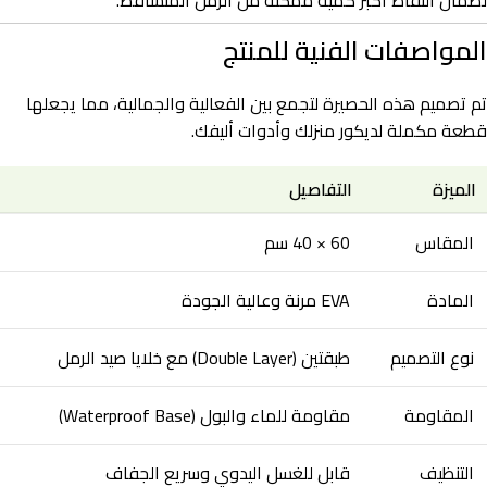
لضمان التقاط أكبر كمية ممكنة من الرمل المتساقط.
المواصفات الفنية للمنتج
تم تصميم هذه الحصيرة لتجمع بين الفعالية والجمالية، مما يجعلها
قطعة مكملة لديكور منزلك وأدوات أليفك.
الميزة
التفاصيل
المقاس
60 × 40 سم
المادة
EVA مرنة وعالية الجودة
نوع التصميم
طبقتين (Double Layer) مع خلايا صيد الرمل
المقاومة
مقاومة للماء والبول (Waterproof Base)
التنظيف
قابل للغسل اليدوي وسريع الجفاف