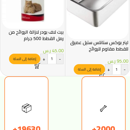
بيت لاف بودر لازالة الروائح من
رمل القطط 500 جرام
ليتر بوكس ستانلس ستيل عميق
للقطط مقاوم للروائح
45.00
ر.س
(45×30×15 سم)
+
-
إضافة إلى السلة
95.00
ر.س
+
-
إضافة إلى السلة
🦴
📦
19630+
2000+