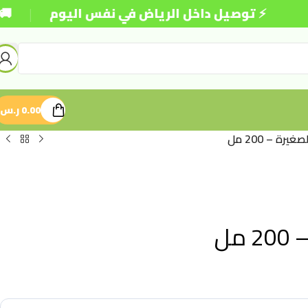
|
⚡ توصيل داخل الرياض في نفس اليوم
🚚 شحن مجا
0.00
ر.س
ة – 200 مل
مل