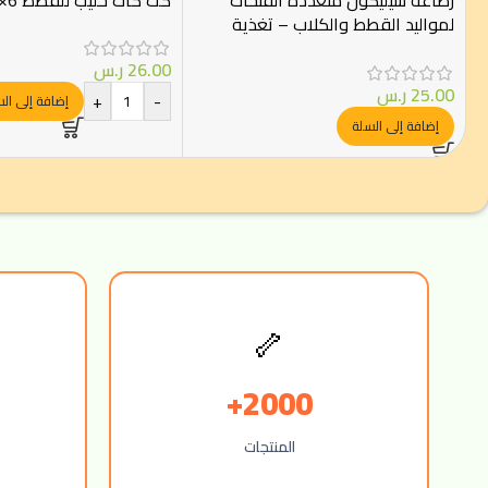
رضاعة سيليكون متعددة الفتحات
كت كات حليب للقطط 6×50 مل
لمواليد القطط والكلاب – تغذية
جماعية
26.00
ر.س
25.00
ر.س
+
-
إضافة إلى ال
إضافة إلى السلة
🦴
2000+
المنتجات