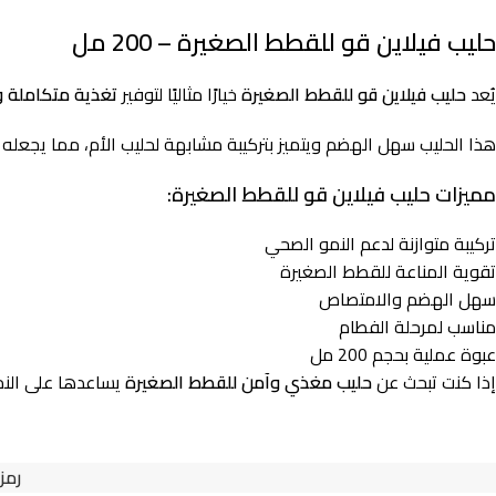
حليب فيلاين قو للقطط الصغيرة – 200 مل
يُعد
حليب فيلاين قو للقطط الصغيرة
خيارًا مثاليًا لتوفير
تغذية متكاملة 
هذا الحليب سهل الهضم ويتميز بتركيبة مشابهة لحليب الأم، مما يجعله م
مميزات حليب فيلاين قو للقطط الصغيرة:
تركيبة متوازنة لدعم النمو الصحي
تقوية المناعة للقطط الصغيرة
سهل الهضم والامتصاص
مناسب لمرحلة الفطام
عبوة عملية بحجم 200 مل
إذا كنت تبحث عن
حليب مغذي وآمن للقطط الصغيرة
يساعدها على النمو بطريقة صحية، فإن
رمز