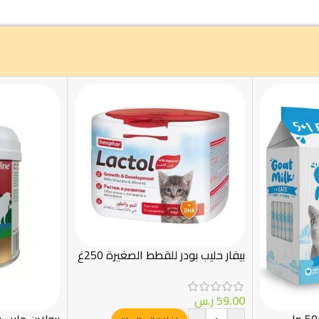
بيفار حليب بودر للقطط الصغيرة 250غ
59.00
ر.س