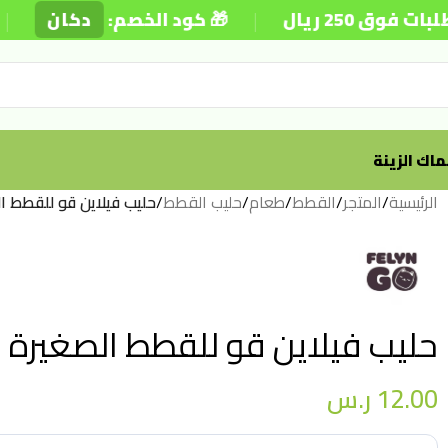
|
|
 ريال
🎁 كود الخصم:
دكان
اك الزينة
الرئيسية
/
المتجر
/
القطط
/
طعام
/
حليب القطط
/
حليب فيلاين قو للقطط الصغير
حليب فيلاين قو للقطط الصغيرة – 200 
12.00
ر.س