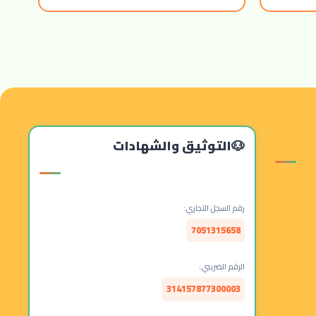
التوثيق والشهادات
رقم السجل التجاري:
7051315658
الرقم الضريبي:
314157877300003