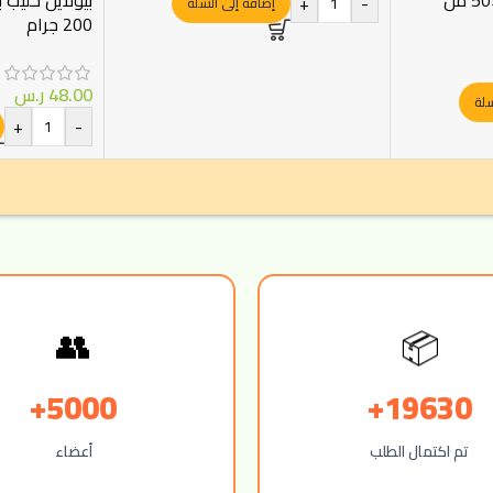
بيولاين حليب 
+
-
إضافة إلى السلة
200 جرام
48.00
ر.س
سلة
+
-
📦
👥
5000+
19630+
تم اكتمال الطلب
أعضاء