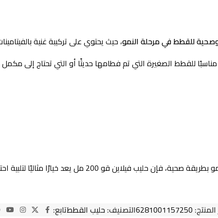
وصحية للقطط في مرحلة النمو
، حيث يحتوي على تركيبة غنية بالفيتامين
ناسبًا للقطط الصغيرة التي تم فطامها حديثًا أو التي تحتاج إلى مكمل 
 حليب فيلاين قو 200 مل يعد خيارًا مثاليًا لتلبية احتياجات قطتك اليومية.
 المنتج:
6281001157250
التصنيف:
حليب القطط
تابع: