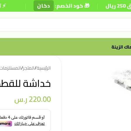
|
|
🎁 كود الخصم:
دكان
⚡ توصيل 
ك الزينة
الرئيسية
/
المتجر
/
المستلزمات
خداشة للقطط
220.00
ر.س