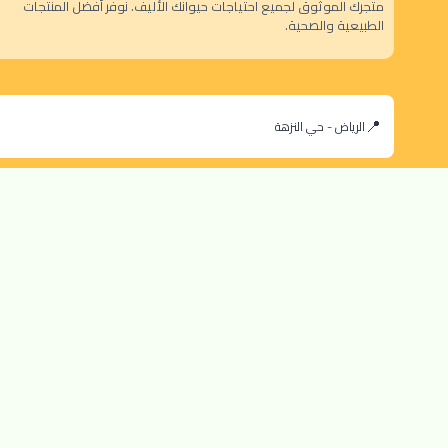
متجرك الموثوق لجميع احتياجات حيوانك الأليف. نوفر أفضل المنتجات
الطبيعية والصحية.
الرياض - حي النزهة
orders@dokansa.com
© 2025 جميع حقوق النشر محفوظة لمتجر دكان السعودية |
تطوير بن سالم