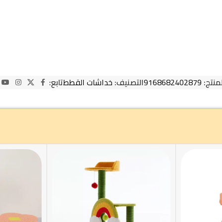
لمنتج:
9168682402879
التصنيف:
خداشات القطط
تابع: