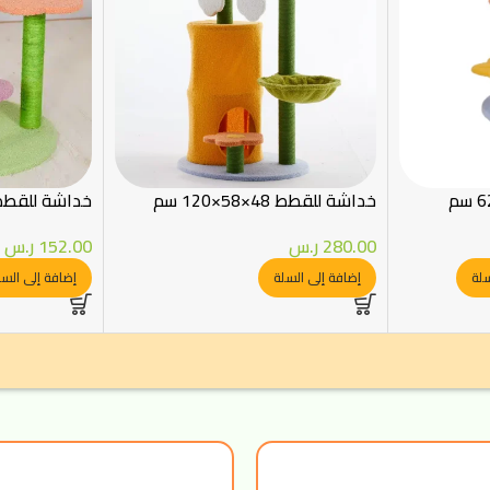
خداشة للقطط 48×58×120 سم
خداشة للقطط 50×50×72
280.00
ر.س
152.00
ر.س
سلة
إضافة إلى السلة
إضافة إلى السل