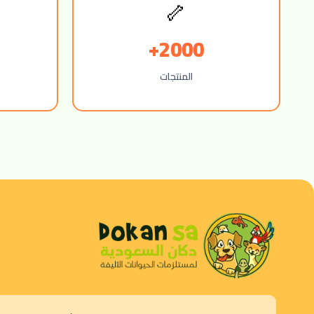
🦴
2000+
المنتجات