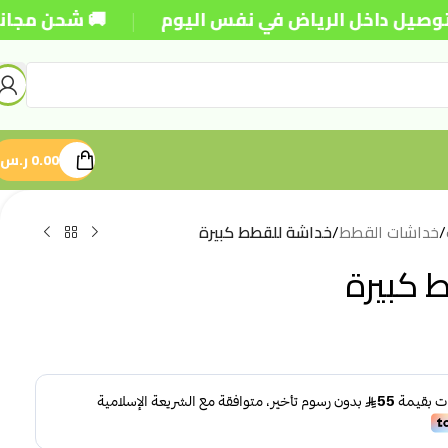
|
داخل الرياض في نفس اليوم
🚚 شحن مجاني للطلبات ف
0.00
ر.س
/
خداشات القطط
/
خداشة للقطط كبيرة
 كبيرة