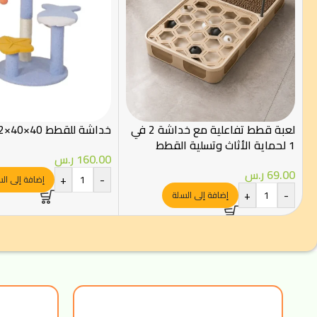
لعبة قطط تفاعلية مع خداشة 2 في
خداشة للقطط 40×40×62 سم
1 لحماية الأثاث وتسلية القطط
160.00
ر.س
69.00
ر.س
+
-
إضافة إلى ال
+
-
إضافة إلى السلة