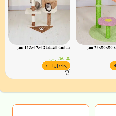
 سم
خداشة للقطط 60×67×112 سم
280.00
ر.س
ة
إضافة إلى السلة