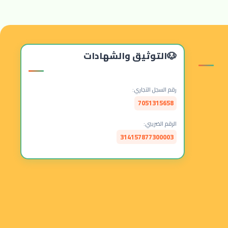
التوثيق والشهادات
رقم السجل التجاري:
7051315658
الرقم الضريبي:
314157877300003