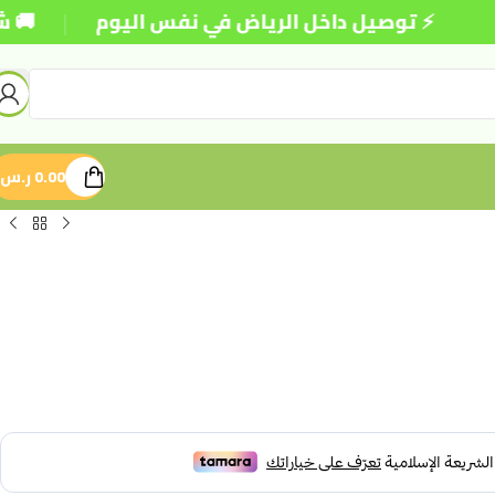
|
⚡ توصيل داخل الرياض في نفس اليوم
🚚 شحن مج
0.00
ر.س