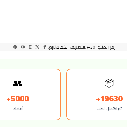
رمز المنتج:
A-30
التصنيف:
بكجات
تابع:
👥
📦
5000+
19630+
تم اكتمال الطلب
أعضاء