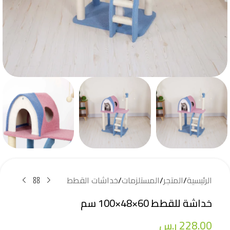
الرئيسية
/
المتجر
/
المستلزمات
/
خداشات القطط
خداشة للقطط 60×48×100 سم
228.00
ر.س