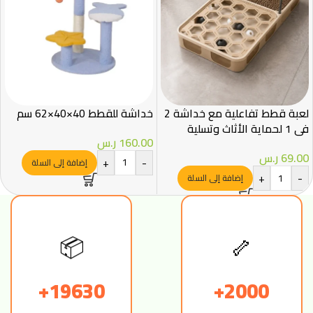
لعبة قطط تفاعلية مع خداشة 2
خداشة للقطط 40×40×62 سم
في 1 لحماية الأثاث وتسلية
160.00
ر.س
القطط
69.00
ر.س
+
-
إضافة إلى السلة
+
-
إضافة إلى السلة
📦
🦴
19630+
2000+