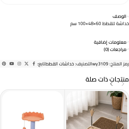
الوصف
خداشة للقطط 60×48×100 سم
معلومات إضافية
مراجعات (0)
رمز المنتج:
wy3109
التصنيف:
خداشات القطط
تابع:
منتجات ذات صلة