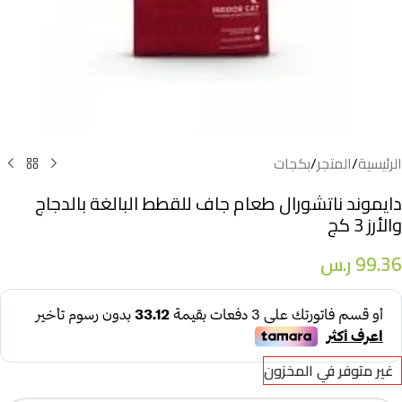
الرئيسية
/
المتجر
/
بكجات
دايموند ناتشورال طعام جاف للقطط البالغة بالدجاج
والأرز 3 كج
99.36
ر.س
غير متوفر في المخزون