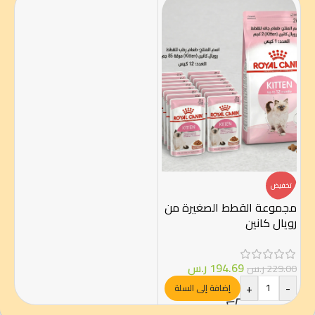
تخفيض
مجموعة القطط الصغيرة من
رويال كانين
194.69
ر.س
229.00
ر.س
+
-
إضافة إلى السلة