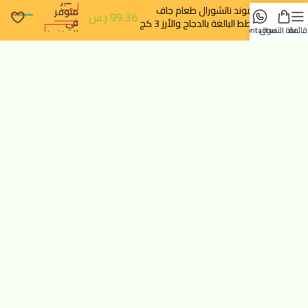
غير
دايموند ناتشورال طعام جاف
متوفر
99.36
ر.س
في
للقطط البالغة بالدجاج والأرز 3 كج
قائمة
سلة التسوق
contact us
المخزون
تتبع الطلب
سياسة الخصوصية
سياسة الإرجاع والالغاء
خدماتنا