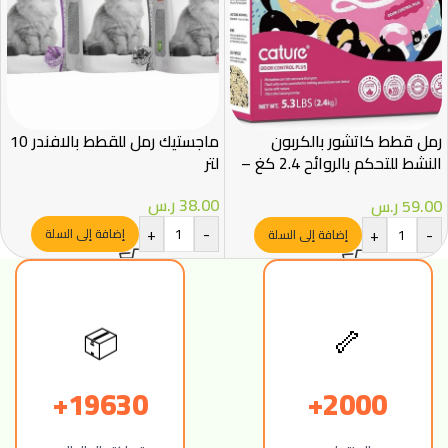
رمل قطط كاتشور بالكربون
ماجستيك رمل للقطط بالافندر 10
النشط للتحكم بالروائح 2.4 كغ –
لتر
تكتل سريع
38.00
ر.س
59.00
ر.س
+
-
+
-
إضافة إلى السلة
إضافة إلى السلة
📦
🦴
19630+
2000+