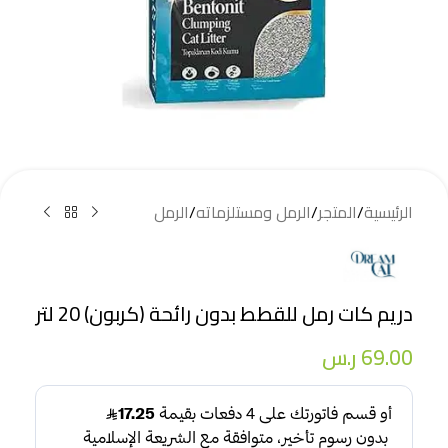
الرئيسية
/
المتجر
/
الرمل ومستلزماته
/
الرمل
دريم كات رمل للقطط بدون رائحة (كربون) 20 لتر
69.00
ر.س