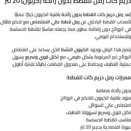
دريم كات رمل للقطط بدون رائحة (كربون) 20 لتر
يُعد
رمل دريم كات للقطط بدون رائحة
بتقنية الكربون خيارًا عمليًا
لأصحاب القطط الباحثين عن
رمل قطط عالي الامتصاص
مع تحكم فعّال
في الروائح دون إضافة عطور، مما يجعله مناسبًا للقطط الحساسة
وللاستخدام اليومي.
يتميز هذا الرمل بوجود
الكربون النشط
الذي يساعد على امتصاص
الروائح غير المرغوبة بشكل طبيعي، مع
تكتل قوي وسريع
يسهل
عملية التنظيف ويحافظ على صندوق الفضلات نظيفًا لفترة أطول.
مميزات رمل دريم كات للقطط:
بدون رائحة مضافة
مزود بتقنية الكربون للتحكم في الروائح
امتصاص عالي للسوائل
تكتل قوي وسريع لسهولة التنظيف
مناسب للقطط الحساسة
عبوة اقتصادية بحجم 20 لتر