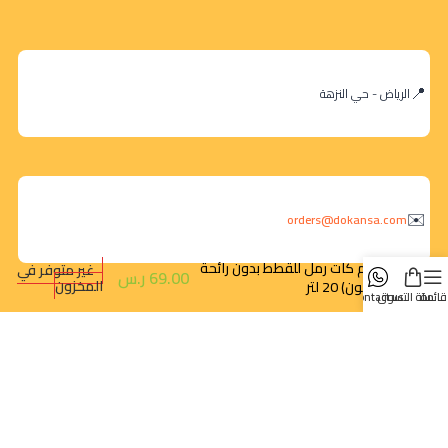
الرياض - حي النزهة
orders@dokansa.com
دريم كات رمل للقطط بدون رائحة
غير متوفر في
69.00
ر.س
المخزون
(كربون) 20 لتر
قائمة
سلة التسوق
contact us
روابط سريعة