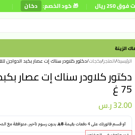
|
|
ريال
🎁 كود الخصم:
دكان
⚡
ك الزينة
الرئيسية
/
المتجر
/
بكجات
/
دكتور كلاودر سناك إت عصار بكبد الدواجن للقطط
دكتور كلاودر سناك إت عصار بكبد
75 غ
32.00
ر.س