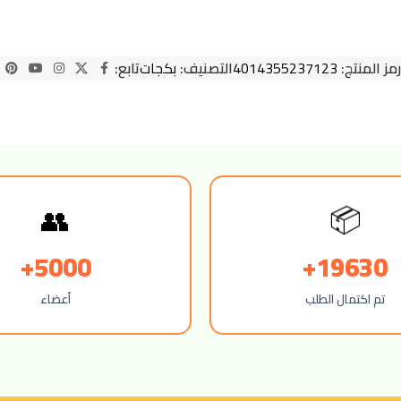
رمز المنتج:
4014355237123
التصنيف:
بكجات
تابع:
👥
📦
5000+
19630+
تم اكتمال الطلب
أعضاء