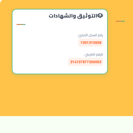
التوثيق والشهادات
رقم السجل التجاري:
7051315658
الرقم الضريبي:
314157877300003