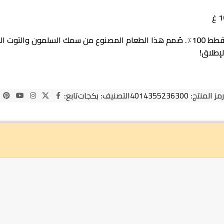
عصير دكتور كلودر سناك إت للقطط هو وجبة خفيفة طبيعية وصحية للقطط 100٪. صُمم هذا الطعا
رمز المنتج:
4014355236300
التصنيف:
بكجات
تابع: