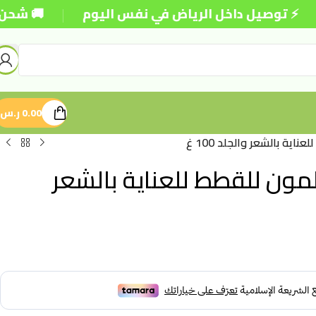
|
توصيل داخل الرياض في نفس اليوم
🚚 شحن مجاني ل
0.00
ر.س
ية بالشعر والجلد 100 غ
مون للقطط للعناية بالشعر