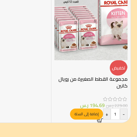
تخفيض
مجموعة القطط الصغيرة من رويال
كانين
194.69
ر.س
229.00
ر.س
+
-
إضافة إلى السلة