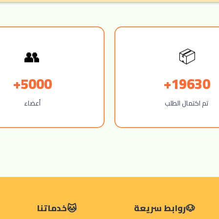
👥
📦
5000+
19630+
تم اكتمال الطلب
أعضاء
روابط سريعة
خدماتنا