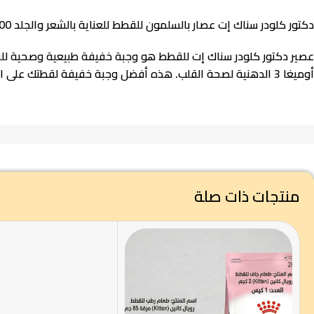
دكتور كلودر سناك إت عصار بالسلمون للقطط للعناية بالشعر والجلد 100 غ
أوميغا 3 الدهنية لصحة القلب. هذه أفضل وجبة خفيفة لقطتك على الإطلاق!
منتجات ذات صلة