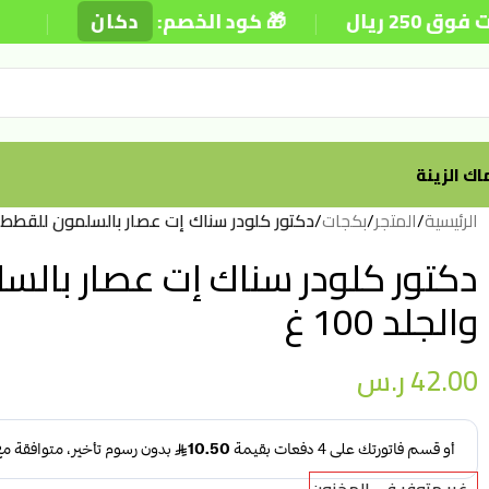
|
|
يال
🎁 كود الخصم:
دكان
⚡ 
ك الزينة
الرئيسية
/
المتجر
/
بكجات
/
دكتور كلودر سناك إت عصار بالسلمون للقطط للعنا
دكتور كلودر سناك إت عصار بالسل
والجلد 100 غ
42.00
ر.س