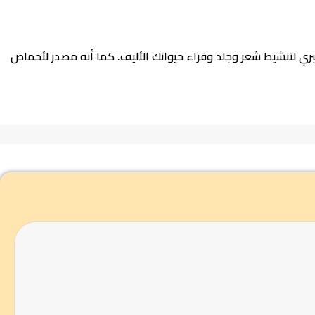
م المصنوع من سمك السلمون والتوت البري لتنشيط شعر وجلد وفراء حيوانك الأليف. كما أنه مصدر لأحماض