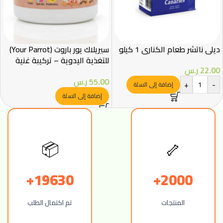
ديلي ناتشر طعام الكناري 1 كيلو
سيريلاك يور باروت (Your Parrot)
للتغذية اليدوية – تركيبة غنية
22.00
ر.س
بالبروتين – 250 جم
55.00
ر.س
+
-
إضافة إلى السلة
إضافة إلى السلة
🦴
📦
19630+
2000+
المنتجات
تم اكتمال الطلب