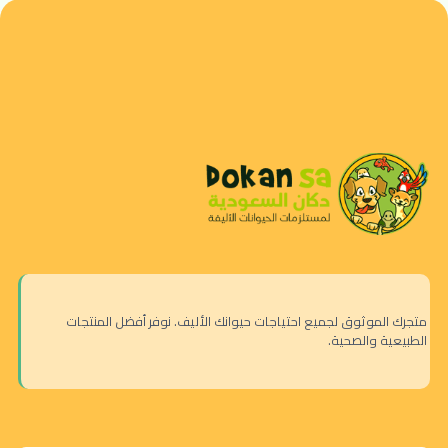
متجرك الموثوق لجميع احتياجات حيوانك الأليف. نوفر أفضل المنتجات
الطبيعية والصحية.