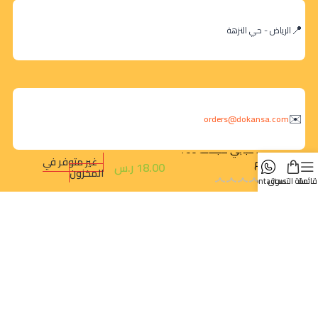
الرياض - حي النزهة
orders@dokansa.com
دود قبابي مجفف 100
غير متوفر في
جرام
18.00
ر.س
المخزون
قائمة
سلة التسوق
contact us
روابط سريعة