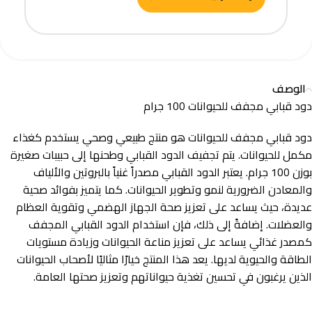
الوصف
دود قبابي مجفف للحيوانات 100 جرام
دود قبابي مجفف للحيوانات هو منتج طبيعي وصحي يستخدم كغذاء
مكمل للحيوانات. يتم تجفيف الدود القبابي وطحنها إلى حبيبات صغيرة
بوزن 100 جرام. يعتبر الدود القبابي مصدراً غنياً بالبروتين والألياف
والمعادن الضرورية لنمو وتطوير الحيوانات. كما يتميز بفوائد صحية
عديدة، حيث يساعد على تعزيز صحة الجهاز الهضمي وتقوية العظام
والعضلات. إضافةً إلى ذلك، فإن استخدام الدود القبابي المجفف
كمصدر غذائي يساعد على تعزيز مناعة الحيوانات وزيادة مستويات
الطاقة والحيوية لديها. يعد هذا المنتج خيارًا مثاليًا لأصحاب الحيوانات
الذين يرغبون في تحسين تغذية حيواناتهم وتعزيز صحتها العامة.