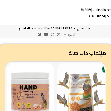
معلومات إضافية
مراجعات (0)
رمز المنتج:
5411860800115
التصنيف:
الطعام
تابع:
منتجات ذات صلة