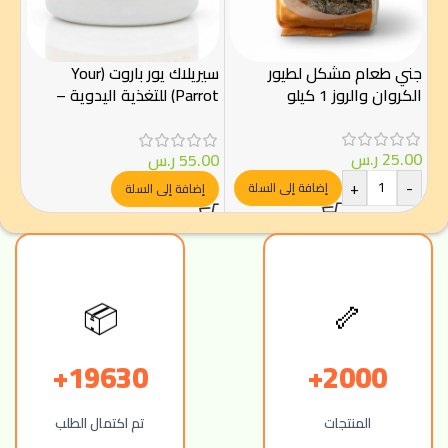
جني طعام مشكل لطيور
سيريلاك يور باروت (Your
الكروان والروز 1 كيلو
Parrot) للتغذية اليدوية –
تركيبة غنية بالبروتين – 250
جم
جم
25.00
ر.س
55.00
ر.س
00
+
-
-
إضافة إلى السلة
إضافة إلى السلة
🦴
📦
19630+
2000+
المنتجات
تم اكتمال الطلب