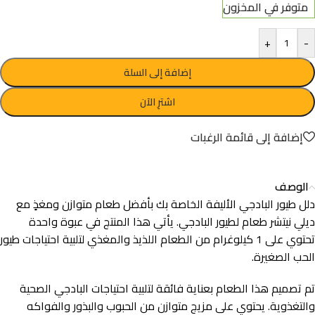
متوفر في المخزون
+
-
إضافة إلى السلة
اشترِ الآن
إضافة إلى قائمة الرغبات
الوصف
دلل طيور البادجي الأليفة الخاصة بك بأفضل طعام متوازن ومغذٍ مع
ديلي نيتشر طعام لطيور البادجي. يأتي هذا المنتج في عبوة واحدة
تحتوي على 1 كيلوغرام من الطعام اللذيذ والمغذي لتلبية احتياجات طيور
الحب الصغيرة.
تم تصميم هذا الطعام بعناية فائقة لتلبية احتياجات البادجي الصحية
والتغذوية. يحتوي على مزيج متوازن من الحبوب والبذور والفواكه