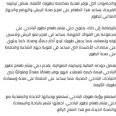
والخضروات التي توفر تغذية متكاملة لطيورك الأليفة. بفضل تركيبته
الفريدة، يساعد هذا الطعام على تعزيز صحة الريش والهضم والجهاز
المناعي للطيور.
بالإضافة إلى ذلك، يحتوي ديلي نيتشر طعام لطيور البادجي على
مجموعة من الفوائد المهمة. يساعد في تعزيز نمو الريش وتحسين
لونه ولمعانه، مما يجعل طيورك تبدو أكثر جمالًا وصحة. كما يحتوي
على مضادات الأكسدة التي تساعد في تقوية جهاز المناعة والحفاظ
على صحة الطيور.
بفضل جودته العالية وتركيبته المتوازنة، يقدم ديلي نيتشر طعام لطيور
البادجي قيمة كبيرة للعملاء. فهو يوفر طعامًا مغذيًا ومتوازنًا يلبي
احتياجات البادجي الصحية، مما يساعد على الحفاظ على صحة وسعادة
طيورك الأليفة.
استمتع برؤية طيورك البادجي تستمتع بوجباتها اللذيذة والمغذية مع
ديلي نيتشر طعام لطيور البادجي. اجعلها تشعر بالراحة والسعادة
والصحة الجيدة مع هذا المنتج الرائع.