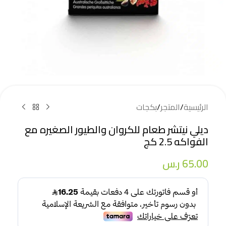
الرئيسية
/
المتجر
/
بكجات
ديلي نيتشر طعام للكروان والطيور الصغيره مع
الفواكه 2.5 كج
65.00
ر.س