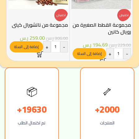
تخفيض
تخفيض
مجموعة القطط الصغيرة من
مجموعة من ناتشورال كيتي
رويال كانين
259.00
ر.س
306.00
ر.س
194.69
ر.س
229.00
ر.س
+
-
إضافة إلى السلة
+
-
إضافة إلى السلة
🦴
📦
19630+
2000+
المنتجات
تم اكتمال الطلب