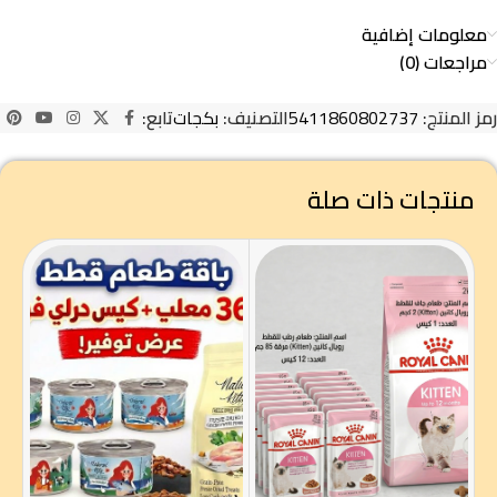
معلومات إضافية
مراجعات (0)
رمز المنتج:
5411860802737
التصنيف:
بكجات
تابع:
منتجات ذات صلة