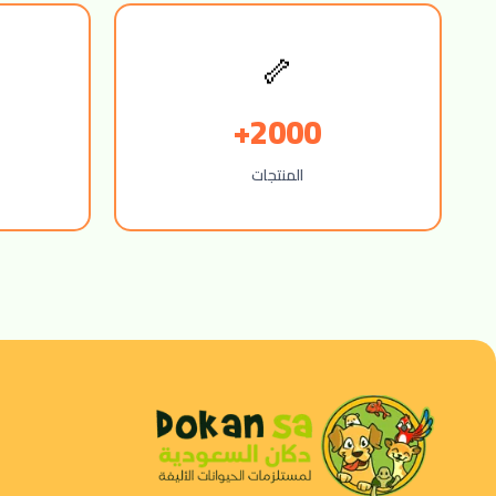
🦴
2000+
المنتجات