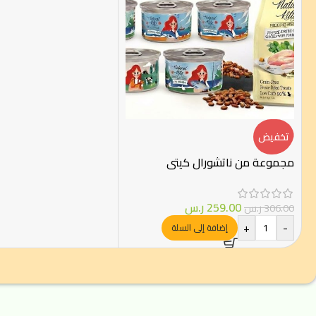
تخفيض
مجموعة من ناتشورال كيتي
259.00
ر.س
306.00
ر.س
+
-
إضافة إلى السلة