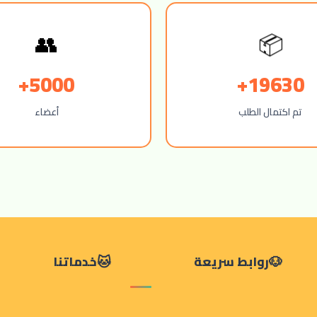
👥
📦
5000+
19630+
تم اكتمال الطلب
أعضاء
روابط سريعة
خدماتنا