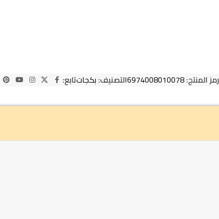
رمز المنتج:
6974008010078
التصنيف:
بكجات
تابع: