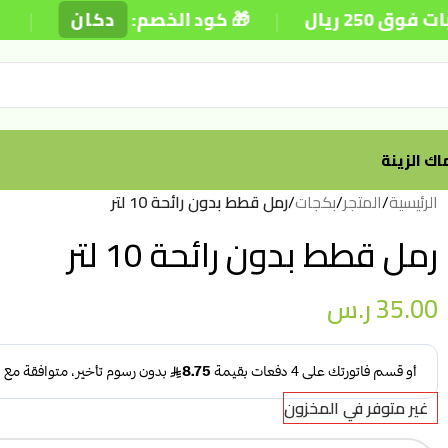
|
|
ريال
🎁 كود الخصم:
دكان
⚡
ك الزينة
الرئيسية
/
المتجر
/
بكجات
/
رمل قطط بدون رائحة 10 لتر
رمل قطط بدون رائحة 10 لتر
35.00
ر.س
غير متوفر في المخزون