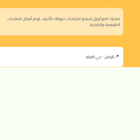
متجرك الموثوق لجميع احتياجات حيوانك الأليف. نوفر أفضل المنتجات
الطبيعية والصحية.
الرياض - حي النزهة
orders@dokansa.com
© 2025 جميع حقوق النشر محفوظة لمتجر دكان السعودية |
تطوير بن سالم