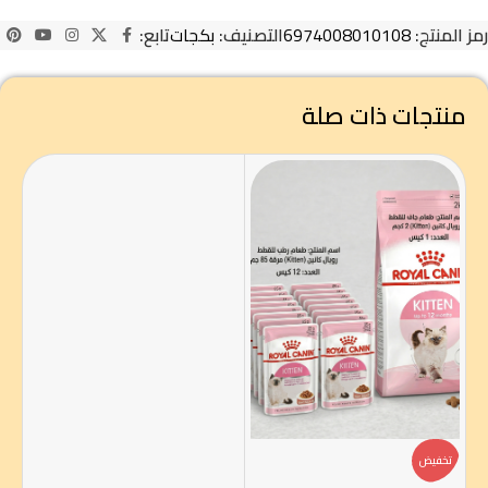
رمز المنتج:
6974008010108
التصنيف:
بكجات
تابع:
منتجات ذات صلة
تخفيض