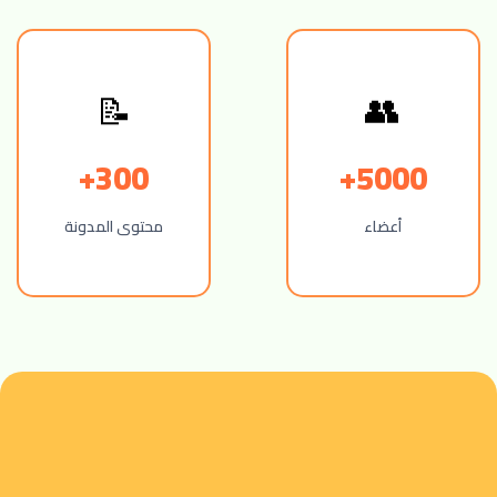
📝
👥
300+
5000+
أعضاء
محتوى المدونة