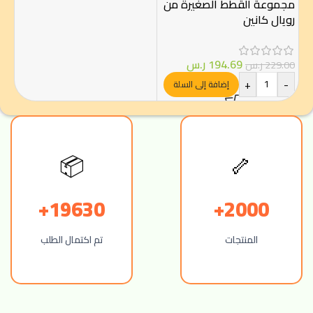
مجموعة القطط الصغيرة من
رويال كانين
194.69
ر.س
229.00
ر.س
+
-
إضافة إلى السلة
📦
🦴
19630+
2000+
المنتجات
تم اكتمال الطلب