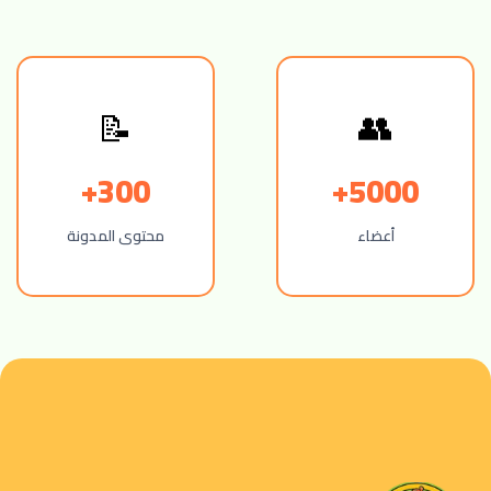
👥
📝
300+
5000+
أعضاء
محتوى المدونة