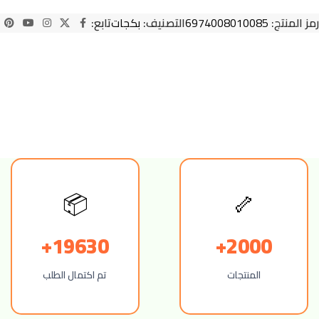
رمز المنتج:
6974008010085
التصنيف:
بكجات
تابع:
📦
🦴
19630+
2000+
المنتجات
تم اكتمال الطلب