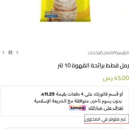
الرئيسية
/
المتجر
/
بكجات
رمل قطط برائحة القهوة 10 لتر
45.00
ر.س
غير متوفر في المخزون