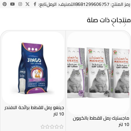
رمز المنتج:
8681299606757
التصنيف:
الرمل
تابع:
منتجات ذات صلة
جينغو رمل للقطط برائحة الافندر
10 لتر
ماجستيك رمل للقطط بالكربون
10 لتر