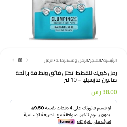
الرئيسية
/
المتجر
/
الرمل ومستلزماته
/
الرمل
رمل كويك للقطط: تكتل فائق ونظافة برائحة
صابون مارسيليا – 10 لتر
38.00
ر.س