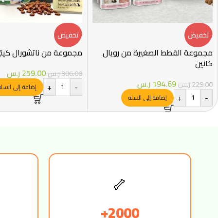
تخفيض
تخفيض
مجموعة القطط الصغيرة من رويال
مجموعة من ناتشورال كيت
كانين
259.00
ر.س
306.00
ر.س
194.69
ر.س
229.00
ر.س
+
-
إضافة إلى السل
+
-
إضافة إلى السلة
🦴
2000+