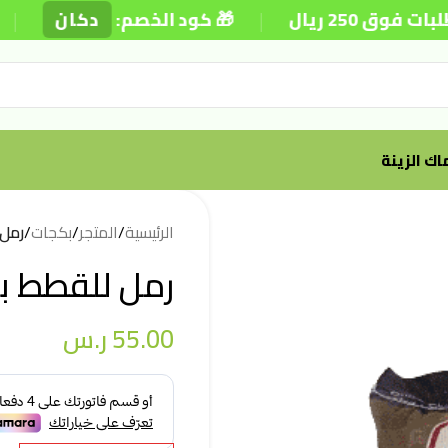
|
|
ريال
🎁 كود الخصم:
دكان
⚡
ك الزينة
الرئيسية
/
المتجر
/
بكجات
/
رمل ل
رمل للقطط برائحة
55.00
ر.س