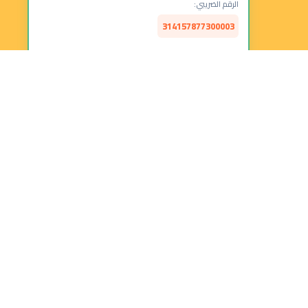
الرقم الضريبي:
314157877300003