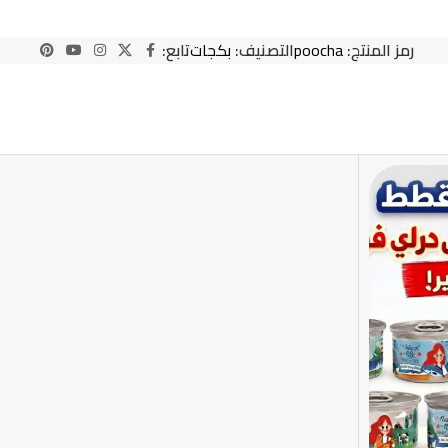
رمز المنتج:
poocha
التصنيف:
بكجات
تابع: