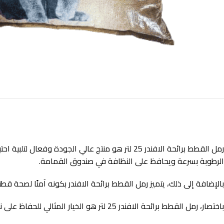
رمل القطط برائحة الافندر 25 لتر هو منتج عالي ال
الرطوبة بسرعة ويحافظ على النظافة في صندوق القمامة.
بالإضافة إلى ذلك، يتميز رمل القطط برائحة الافندر بكونه آمنًا لصحة قطتك، حيث لا يحتوي على مواد ك
باختصار، رمل القطط برائحة الافندر 25 لتر هو الخيار المثالي للحفاظ على نظافة صندوق القمامة وصحة قطتك، وذلك بفضل فعاليته، سلامته، وقيمته الاقتصادية. جربه اليوم واستمتع بنظافة منزلك وراحة قطتك!