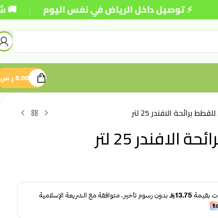
|
 توصيل داخل الرياض في نفس اليوم
🚚 شحن مجاني
0.00
ر.س
لقطط برائحة الافندر 25 لتر
 الافندر 25 لتر