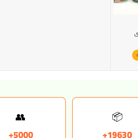
ي
ة
👥
📦
5000+
19630+