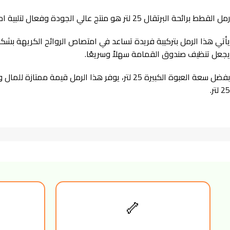
رمل القطط برائحة البرتقال 25 لتر هو منتج عالي الجودة وفعال لتلبية احتياجات قطتك. يتميز هذا الرمل برائحة منعشة ومنعشة للبرتقال، مما يجعل تجربة استخدامه ممتعة لك ولقطتك.
يأتي هذا الرمل بتركيبة فريدة تساعد في امتصاص الروائح الكريهة بشك
يجعل تنظيف صندوق القمامة سهلاً وسريعًا.
بفضل سعة العبوة الكبيرة 25 لتر، يوفر هذا ال
25 لتر.
🦴