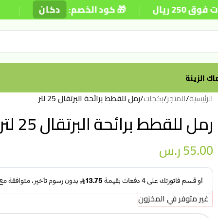
|
|
ريال
🎁 كود الخصم:
دكان
⚡
ك الزينة
الرئيسية
/
المتجر
/
بكجات
/
رمل للقطط برائحة البرتقال 25 لتر
رمل للقطط برائحة البرتقال 25 لتر
55.00
ر.س
غير متوفر في المخزون