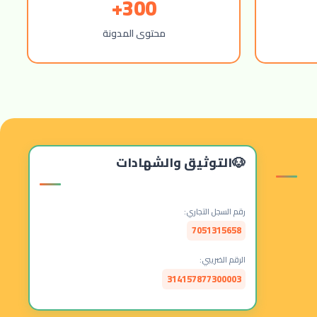
300+
محتوى المدونة
التوثيق والشهادات
رقم السجل التجاري:
7051315658
الرقم الضريبي:
314157877300003