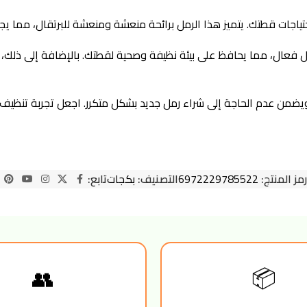
ل فعال، مما يحافظ على بيئة نظيفة وصحية لقطتك. بالإضافة إلى ذلك، 
رمل قيمة ممتازة للمال ويضمن عدم الحاجة إلى شراء رمل جديد بشكل متكرر. اجعل ت
رمز المنتج:
6972229785522
التصنيف:
بكجات
تابع:
👥
📦