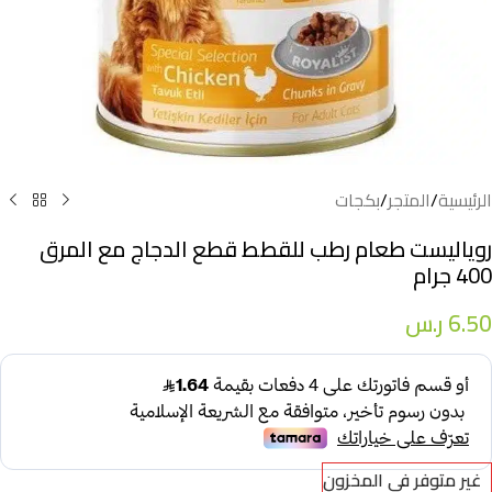
الرئيسية
/
المتجر
/
بكجات
روياليست طعام رطب للقطط قطع الدجاج مع المرق
400 جرام
6.50
ر.س
غير متوفر في المخزون