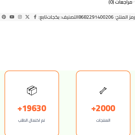
مراجعات (0)
رمز المنتج:
8682291400206
التصنيف:
بكجات
تابع:
📦
🦴
19630+
2000+
المنتجات
تم اكتمال الطلب