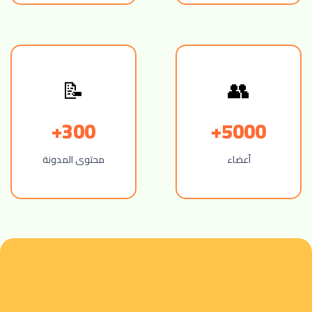
📝
👥
300+
5000+
أعضاء
محتوى المدونة