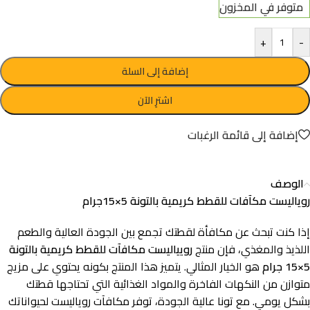
متوفر في المخزون
+
-
إضافة إلى السلة
اشترِ الآن
إضافة إلى قائمة الرغبات
الوصف
روياليست مكآفات للقطط كريمية بالتونة 5×15جرام
إذا كنت تبحث عن مكافأة لقطتك تجمع بين الجودة العالية والطعم
اللذيذ والمغذي، فإن منتج
رويياليست مكافآت للقطط كريمية بالتونة
5×15 جرام
هو الخيار المثالي. يتميز هذا المنتج بكونه يحتوي على مزيج
متوازن من النكهات الفاخرة والمواد الغذائية التي تحتاجها قطتك
بشكل يومي. مع تونا عالية الجودة، توفر مكافآت روياليست لحيواناتك