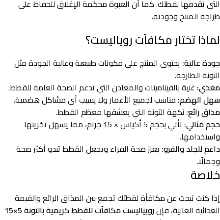
التي تقدمها لقطتك. كما أن العبوة محكمة الإغلاق للحفاظ على
طزاجة المنتج وجودته.
لماذا تختار مكافآت روياليست؟
جودة عالية:
يحتوي المنتج على مكونات طبيعية وعالية الجودة مثل
التونة الطازجة.
مغذي:
غنية بالفيتامينات والمعادن التي تدعم الصحة العامة للقطط.
سهل الهضم:
مناسب لجميع الأعمار ولا يسبب أي مشاكل هضمية.
مذاق رائع:
نكهة التونة التي يعشقها معظم القطط.
حجم مثالي:
تأتي بحجم 5 أكياس × 15 جرام، مما يسهل تخزينها
واستخدامها.
داعم للجلد والفرو:
يعزز صحة الفراء ويجعل القطط تبدو أكثر صحة
وجمالًا.
خلاصة
إذا كنت تبحث عن مكافأة لقطتك تجمع بين المذاق الرائع والقيمة
الغذائية العالية، فإن
رويياليست مكافآت للقطط كريمية بالتونة 5×15