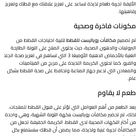
الأليفة تجربة طعام لذيذة تساعد على تعزيز علاقتك مع قطتك وتعزيز
رفاهيتها.
مكونات فاخرة وصحية
تم تصميم
مكافآت روياليست للقطط
لتلبية احتياجات القطط من
البروتينات والدهون الصحية، حيث يحتوي المنتج على التونة الطازجة
الغنية بالأحماض الدهنية الأوميغا 3 التي تساهم في تعزيز صحة الجلد
والفرو. كما تحتوي الكريمة اللذيذة على مزيج من الفيتامينات
والمعادن التي تدعم جهاز المناعة وتحافظ على صحة القطط بشكل
عام.
طعم لا يقاوم
يعد الطعم من أهم العوامل التي تؤثر على قبول القطط للمنتجات.
لذلك، تم تحضير مكافآت روياليست بنكهة التونة الشهية، وهي واحدة
من أكثر النكهات المحببة لدى القطط. الكريمة الخفيفة تجعل من
المكافأة تجربة غنية ولذيذة، مما يضمن أن قطتك ستستمتع بكل