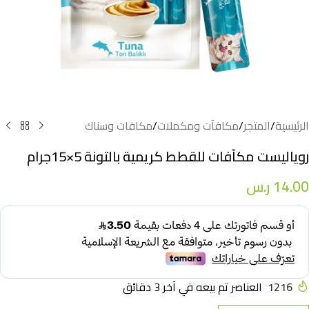
الرئيسية
/
المتجر
/
مكافآت ومكملات
/
مكافات وسناك
روياليست مكآفات للقطط كريمية بالتونة 5×15جرام
14.00
ر.س
1216
العناصر تم بيعه في آخر 3 دقائق