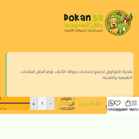
متجرك الموثوق لجميع احتياجات حيوانك الأليف. نوفر أفضل المنتجات
الطبيعية والصحية.
روياليست
مكآفات
إ
متوفر
للقطط
14.00
ر.س
-
+
في
كريمية
المخزون
اشتر
قائمة
سلة التسوق
قائمة الرغبات
contact us
بالتونة
5×15جرام
الرياض - حي النزهة