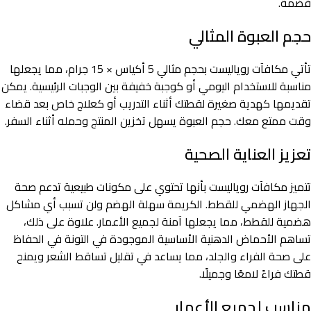
قضمة.
حجم العبوة المثالي
تأتي مكافآت روياليست بحجم مثالي 5 أكياس × 15 جرام، مما يجعلها
مناسبة للاستخدام اليومي أو كوجبة خفيفة بين الوجبات الرئيسية. يمكن
تقديمها كهدية صغيرة لقطتك أثناء التدريب أو كعلاج خاص بعد قضاء
وقت ممتع معك. حجم العبوة يسهل تخزين المنتج وحمله أثناء السفر.
تعزيز العناية الصحية
تتميز مكافآت روياليست بأنها تحتوي على مكونات طبيعية تدعم صحة
الجهاز الهضمي للقطط. الكريمة سهلة الهضم ولن تسبب أي مشاكل
هضمية للقطط، مما يجعلها آمنة لجميع الأعمار. علاوة على ذلك،
تساهم الأحماض الدهنية الأساسية الموجودة في التونة في الحفاظ
على صحة الفراء والجلد، مما يساعد في تقليل تساقط الشعر ويمنح
قطتك فراءً لامعًا وجميلًا.
مناسب لجميع الأعمار