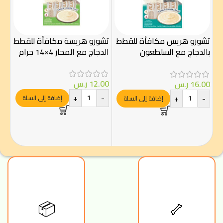
تشورو هريس مكافأة للقطط
تشورو هريسة مكافأة للقطط
بالدجاج مع السلطعون
الدجاج مع المحار 4×14 جرام
4×14جرام
سنا
12.00
ر.س
16.00
ر.س
من 
+
-
+
-
الضأ
إضافة إلى السلة
إضافة إلى السلة
.00
-
🦴
📦