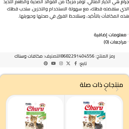
جرام
هي الخيار المثالي. توفر مزيجًا من الفوائد الصحية والطعم اللذيذ
الذي ستفضله قطتك، مع سهولة الاستخدام والتخزين. ستحب قطتك
هذه المكافآت بالتأكيد، وستلاحظ الفرق في صحتها وحيويتها.
معلومات إضافية
مراجعات (0)
رمز المنتج:
8682291404556
التصنيف:
مكافات وسناك
تابع:
منتجات ذات صلة