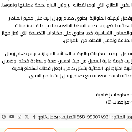
البقري الطازج، التي توفر لقطتك البروتين اللازم لصحة عضلاتها ونموها.
بفضل تركيبته المتوازنة، يحتوي طعام رويال إليت على جميع العناصر
الغذائية الضرورية لصحة القطط البالغة، بما في ذلك الفيتامينات
والمعادن الأساسية. كما يحتوي على مضادات الأكسدة التي تعزز جهاز
المناعة وتحمي القطط من الأمراض.
بفضل جودة المكونات والتركيبة الغذائية المتوازنة، يوفر طعام رويال
إليت قيمة عالية للعميل من حيث تحسين صحة وسعادة قطته، وضمان
تلبية احتياجاتها الغذائية بشكل كامل. اجعل قطتك تستمتع بتجربة
غذائية لذيذة ومغذية مع طعام رويال إليت بالحم البقري.
معلومات إضافية
مراجعات (0)
رمز المنتج:
8681999074931
التصنيف:
بكجات
تابع: