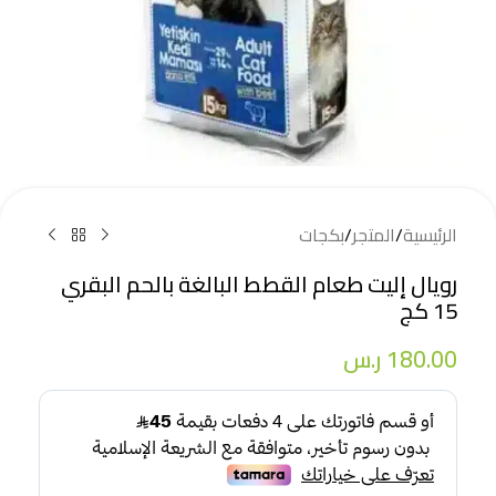
الرئيسية
/
المتجر
/
بكجات
رويال إليت طعام القطط البالغة بالحم البقري
15 كج
180.00
ر.س