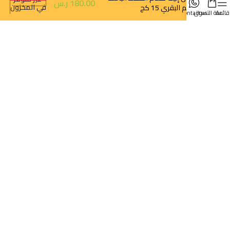
180.00
ر.س
في المخزون
بالحم البقري 15 كج
قائمة
سلة التسوق
contact us
تتبع الطلب
سياسة الخصوصية
سياسة الإرجاع والالغاء
خدماتنا