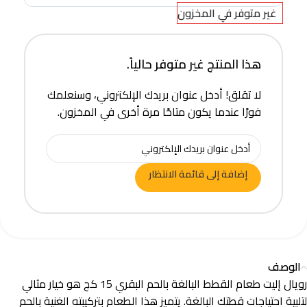
غير متوفر في المخزون
هذا المنتج غير متوفر حالياً.
لا تقلق! أدخل عنوان بريدك الإلكتروني، وسنعلمك
فورًا عندما يكون متاحًا مرة أخرى في المخزون.
إضافة إلى قائمة الانتظار
الوصف
رويال إليت طعام القطط البالغة بالحم البقري 15 كج هو خيار مثالي
لتلبية احتياجات قطتك البالغة. يتميز هذا الطعام بتركيبته الغنية بالحم