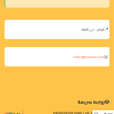
الرياض - حي النزهة
orders@dokansa.com
روابط سريعة
رويال إليت طعام القطط البالغة
غير متوفر