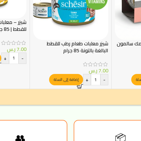
شيزر – معلبا
للقطط | 85 جرام
مك سالمون
شيزر معلبات طعام رطب للقطط
7.00
ر.س
البالغة بالتونة 85 جرام
+
-
7.00
ر.س
+
-
سلة
إضافة إلى السلة
👥
📦