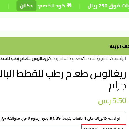
|
|
يال
🎁 كود الخصم:
دكان
⚡ 
ك الزينة
الرئيسية
/
المتجر
/
القطط
/
طعام
/
طعام رطب
/
ريغالوس طعام رطب للقطط البا
جرام
5.50
ر.س