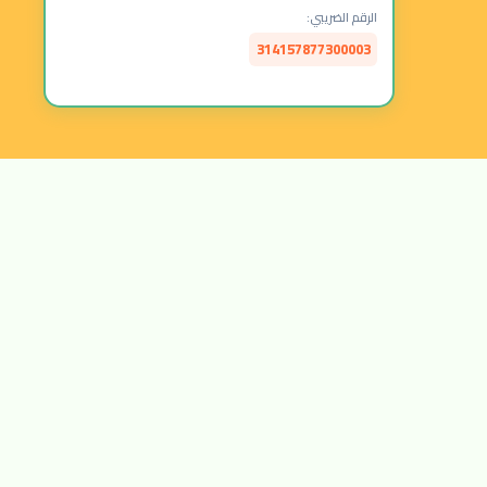
الرقم الضريبي:
314157877300003