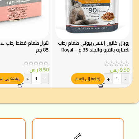
رويال كانين إنتنس بيوتي طعام رطب
شيزر طعام قطط رطب س
للعناية بالفرو والجلد 85 غ – Royal
85 جم
Canin
8.50
ر.س
9.50
ر.س
+
-
+
-
إضافة إلى ال
إضافة إلى السلة
🦴