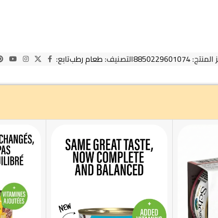
 المنتج:
8850229601074
التصنيف:
طعام رطب
تابع: