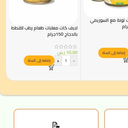
ت تونة مع السوريمي
لايف كات معلبات طعام رطب للقطط
بالدجاج 150جرام
10.00
ر.س
إضافة إلى السلة
+
-
إضافة إلى السلة
📝