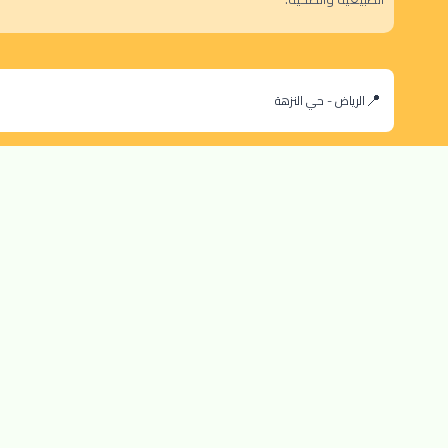
الرياض - حي النزهة
orders@dokansa.com
© 2025 جميع حقوق النشر محفوظة لمتجر دكان السعودية |
تطوير بن سالم