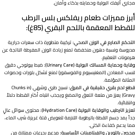
مجاري أليفك البولية وحمايته بذكاء وأمان.
أبرز مميزات طعام ريفلكس بلس الرطب
للقطط المعقمة باللحم البقري (85غ):
التحكم الصارم في الوزن الصحي:
تركيبة متطورة ذات سعرات حرارية
مدروسة ونسبة دهون منخفضة تمنع زيادة الوزن المفرطة الناتجة عن
هرمونات التعقيم.
وقاية وحماية المسالك البولية (Urinary Care):
ضبط بيولوجي دقيق
لنسب المعادن (المغنيسيوم والفوسفور) لمنع تشكل بلورات وحصوات
المثانة المؤلمة.
قطع لحم بقري حقيقية في المرق:
نسيج طري وشهي (Chunks in
Gravy) يعزز من متعة اللعق والمضغ ويجذب انتباه أكثر القطط دلالاً
وانتقائية.
تعزيز الترطيب والوقاية البولية (Hydration Care):
محتوى سوائل عالٍ
جداً يمد جسم القطة بالرطوبة اللازمة لتعويض قلة غريزة شرب الماء،
مما يدعم كفاءة الكلى.
محصن بالتورين والفيتامينات الأساسية:
مدعم بجرعات ممتازة من