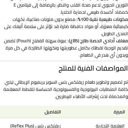
التورين الحيوي لدعم صحة القلب والنظر، بالإضافة إلى فيتامين E
كمضاد أكسدة طبيعي لحماية الخلايا.
مكونات طبيعية نقية 100%:
مصنع بدون ملونات صناعية، نكهات
كيميائية معززة، أو مواد حافظة ضارة قد تؤثر على سلامة أليفك على
المدى الطويل.
مغلف أحادي الحصة طازج (85غ):
عبوة سهلة الففتح (Pouch) تضمن
تقديم الوجبة لقطتك بكامل عطوريتها ونكهتها الطازجة في كل مرة
وبدون أي هدر في الطعام.
المواصفات الفنية للمنتج
تم تصميم وتطوير طعام ريفلكس بلس السوبر بريميوم الإيطالي ليلبي
كافة المتطلبات البيولوجية والفسيولوجية الحساسة للقطط المعقمة
والمخصاة تحت إشراف الأطباء البيطريين.
الميزة
التفاصيل
العلامة التجارية
ريفلكس بلس (Reflex Plus)