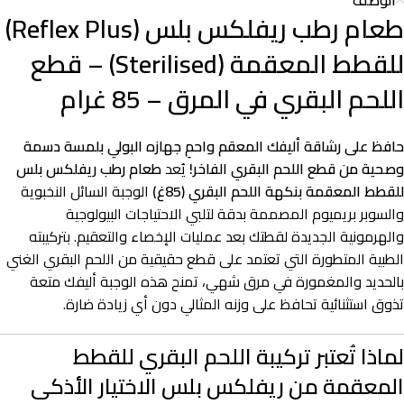
الوصف
طعام رطب ريفلكس بلس (Reflex Plus)
للقطط المعقمة (Sterilised) – قطع
اللحم البقري في المرق – 85 غرام
حافظ على رشاقة أليفك المعقم واحمِ جهازه البولي بلمسة دسمة
وصحية من قطع اللحم البقري الفاخر!
يُعد
طعام رطب ريفلكس بلس
للقطط المعقمة بنكهة اللحم البقري (85غ)
الوجبة السائل النخبوية
والسوبر بريميوم المصممة بدقة لتلبي الاحتياجات البيولوجية
والهرمونية الجديدة لقطتك بعد عمليات الإخصاء والتعقيم. بتركيبته
الطبية المتطورة التي تعتمد على قطع حقيقية من اللحم البقري الغني
بالحديد والمغمورة في مرق شهي، تمنح هذه الوجبة أليفك متعة
تذوق استثنائية تحافظ على وزنه المثالي دون أي زيادة ضارة.
لماذا تُعتبر تركيبة اللحم البقري للقطط
المعقمة من ريفلكس بلس الاختيار الأذكى