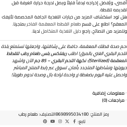
أقصى، ويُفضل إخراجه ليدفأ قليلاً ويصل لدرجة حرارة الغرفة قبل
تقديمه للقطة.
هل تود استكشاف المزيد من خيارات التغذية الجافة المخصصة لأليفك
المعقم؟ اطلع على قسم
طعام القطط المعقمة الفاخر
بمتجرنا.
وللمزيد من النصائح، راجع
دليل التغذية المتكامل
لدينا.
احمِ صحة قطتك المعقمة، حافظ على رشاقتها، واجعلها تستمتع بلذة
اللحم البقري الغني بالمرق! اطلب
ريفلكس بلس طعام رطب للقطط
المعقمة (Sterilized): نكهة اللحم البقري – 85 جم
الآن واشهد
حيويتها ونشاطها المتجدد بأمان. تسوق عبر رابط المنتج المباشر
واحصل عليه اليوم بضغطة زر واحدة لراحة بال وصحة تدوم طويلاً!
معلومات إضافية
مراجعات (0)
رمز المنتج:
8698995034180
التصنيف:
طعام رطب
تابع: