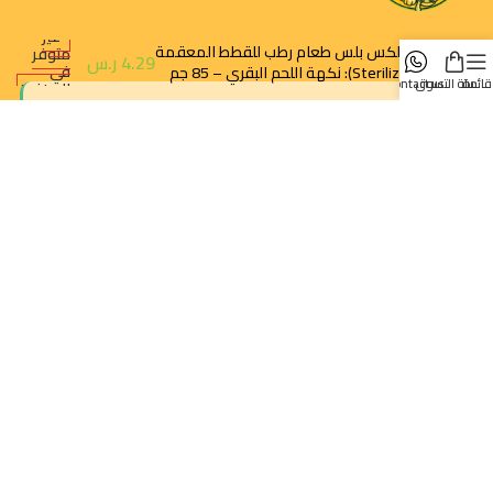
غير
ريفلكس بلس طعام رطب للقطط المعقمة
متوفر
4.29
ر.س
في
(Sterilized): نكهة اللحم البقري – 85 جم
قائمة
سلة التسوق
contact us
المخزون
متجرك الموثوق لجميع احتياجات حيوانك الأليف. نوفر أفضل المنتجات
الطبيعية والصحية.
الرياض - حي النزهة