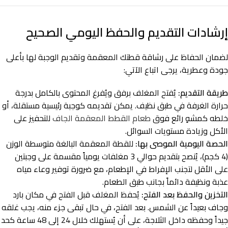
إرشادات التقديم والحفظ اليومي الصحيح
لضمان الحفاظ على رشاقة قطتك المعقمة وتقديم الوجبة لها بأعلى
جودة وعطرية، يرجى اتباع الآتي:
طريقة التقديم:
يُفتح المغلف برفق ويُفرغ المحتوى بالكامل بدرجة
حرارة الغرفة في طبق نظيف. يمكن تقديمه كوجبة رئيسية مستقلة، أو
خلطه كمشهٍ رائع فوق
طعام القطط المعقمة الجاف
للتحفيز على
الأكل وزيادة مستويات السوائل.
الحصة اليومية الموصى بها:
للقطة المعقمة البالغة متوسطة الوزن
(4 كجم)، يُنصح بتقديم حوالي 3 مغلفات يومياً مقسمة على وجبتين
على الأقل لتجنب الإفراط في الإطعام، مع ضرورة توفير وعاء مياه
عذبة ونظيفة دائماً بجانب طبق الطعام.
التخزين والحفظ بعد الفتح:
يُحفظ المغلف قبل الفتح في مكان بارد
وجاف بعيداً عن الشمس. بعد الفتح، في حال تبقى جزء منه، يجب غلقه
جيداً وحفظه داخل الثلاجة، على أن يُستهلك خلال 24 إلى 48 ساعة كحد