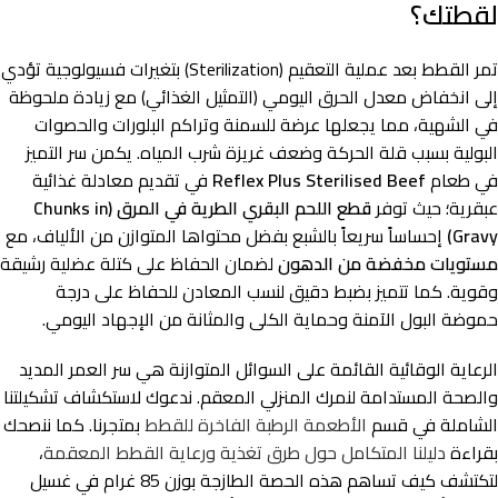
لقطتك؟
تمر القطط بعد عملية التعقيم (Sterilization) بتغيرات فسيولوجية تؤدي
إلى انخفاض معدل الحرق اليومي (التمثيل الغذائي) مع زيادة ملحوظة
في الشهية، مما يجعلها عرضة للسمنة وتراكم البلورات والحصوات
البولية بسبب قلة الحركة وضعف غريزة شرب المياه. يكمن سر التميز
في طعام
Reflex Plus Sterilised Beef
في تقديم معادلة غذائية
عبقرية؛ حيث توفر
قطع اللحم البقري الطرية في المرق (Chunks in
Gravy)
إحساساً سريعاً بالشبع بفضل محتواها المتوازن من الألياف، مع
مستويات مخفضة من الدهون
لضمان الحفاظ على كتلة عضلية رشيقة
وقوية. كما تتميز بضبط دقيق لنسب المعادن للحفاظ على درجة
حموضة البول الآمنة وحماية الكلى والمثانة من الإجهاد اليومي.
الرعاية الوقائية القائمة على السوائل المتوازنة هي سر العمر المديد
والصحة المستدامة لنمرك المنزلي المعقم. ندعوك لاستكشاف تشكيلتنا
الشاملة في قسم
الأطعمة الرطبة الفاخرة للقطط
بمتجرنا. كما ننصحك
بقراءة
دليلنا المتكامل حول طرق تغذية ورعاية القطط المعقمة
،
لتكتشف كيف تساهم هذه الحصة الطازجة بوزن 85 غرام في غسيل