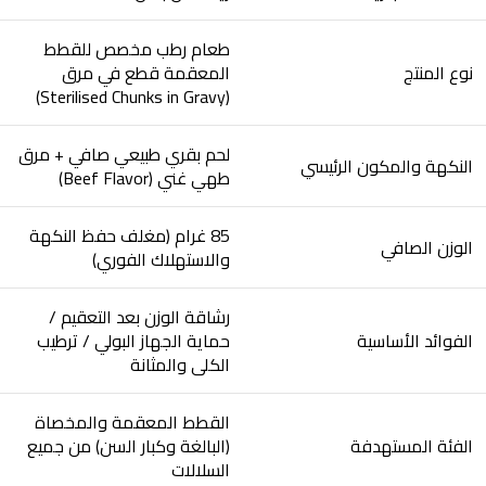
طعام رطب مخصص للقطط
نوع المنتج
المعقمة قطع في مرق
(Sterilised Chunks in Gravy)
لحم بقري طبيعي صافي + مرق
النكهة والمكون الرئيسي
طهي غني (Beef Flavor)
85 غرام (مغلف حفظ النكهة
الوزن الصافي
والاستهلاك الفوري)
رشاقة الوزن بعد التعقيم /
الفوائد الأساسية
حماية الجهاز البولي / ترطيب
الكلى والمثانة
القطط المعقمة والمخصاة
الفئة المستهدفة
(البالغة وكبار السن) من جميع
السلالات