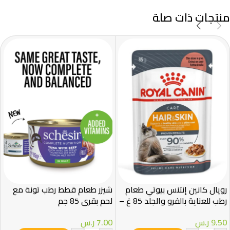
منتجات ذات صلة
رويال كانين إنتنس بيوتي طعام
شيزر طعام قطط رطب تونة مع
رطب للعناية بالفرو والجلد 85 غ –
لحم بقري 85 جم
Royal Canin
7.00
ر.س
9.50
ر.س