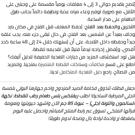
يُنصح بتقديم حوالي 3 إلى 4 مغلفات يومياً مقسمة على وجبتين على
الأقل، مع ضرورة توفير وعاء مياه عذبة ونظيفة دائماً بجانب طبق
الطعام على مدار الساعة.
التخزين والحفظ بعد الفتح:
يُحفظ المغلف قبل الفتح في مكان بارد
وجاف بعيداً عن الشمس. بعد الفتح، في حال تبقى جزء منه، يجب غلقه
جيداً وحفظه داخل الثلاجة، على أن يُستهلك خلال 24 إلى 48 ساعة كحد
أقصى، ويُفضل إخراجه ليدفأ قليلاً قبل تقديمه للقطة.
هل تود استكشاف المزيد من خيارات التغذية الخفيفة لتدليل أليفك؟
اطلع على قسم
مكافآت وسناكات القطط المتميزة
بمتجرنا. وللمزيد
من النصائح، راجع
دليل التغذية المتكامل
لدينا.
اجعل قطتك تتذوق فخامة الصيد المزدوج واحمِ جهازها البولي بلمسة
الجلي المرطبة الساحرة! اطلب
ريفلكس بلس طعام رطب للقطط: نكهة
السالمون والتونة (جلي) – عبوة 85 جم
الآن واشهد حيويتها ونعومة
فرائها الملكي. تسوق عبر رابط المنتج المباشر واحصل عليه اليوم
بضغطة زر واحدة لراحة بال وصحة تدوم طويلاً!