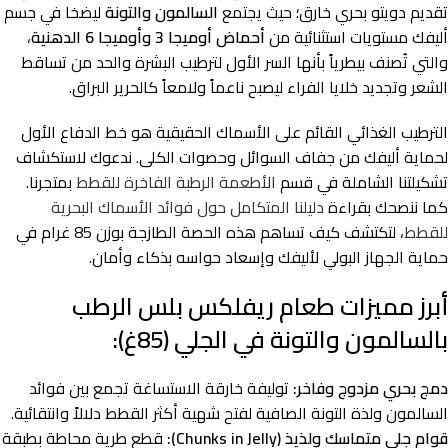
تقديم دويتو بحري خارق؛ حيث يجتمع
السالمون والتونة
ليضخا في جسم
أليفك مستويات استثنائية من
أحماض أوميجا 3 وأوميجا 6 الدهنية
،
والتي تُصنف بيطرياً بأنها السر الأول لترطيب البشرة والحد من تساقط
الشعر وتجديد خلايا الفراء ليصبح ناعماً ولامعاً كالحرير البراق.
الترطيب الغذائي القائم على الأسماك الحقيقية هو خط الدفاع الأول
لحماية أليفك من جفاف السوائل وحصوات الكلى. ندعوك لاستكشاف
تشكيلتنا الشاملة في قسم
الأطعمة الرطبة الفاخرة للقطط
بمتجرنا.
كما ننصحك بقراءة
دليلنا المتكامل حول فوائد الأسماك البحرية
للقطط
، لتكتشف كيف تساهم هذه الحصة الطازجة بوزن 85 غرام في
حماية الجهاز البولي لأليفك وإسعاد حواسه بذكاء وأمان.
أبرز مميزات طعام ريفلكس بلس الرطب
بالسالمون والتونة في الجلي (85غ):
دمج بحري مزدوج وفاخر:
توليفة خارقة الاستساغة تجمع بين فوائد
السالمون ولذة التونة الصافية لفتح شهية أكثر القطط دلالاً وانتقائية.
قوام جلي متماسك ولذيذ (Chunks in Jelly):
قطع طرية محاطة بطبقة