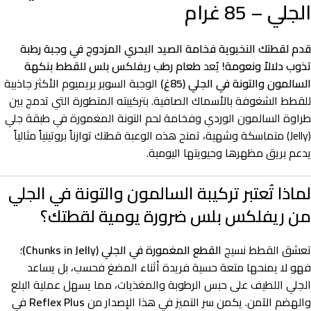
الجلي – 85 غرام
قدم لقطتك النخبوية فخامة الصيد البحري المزدوج في وجبة رطبة
تذوب دلالاً ونعومة!
يُعد
طعام رطب ريفلكس بلس للقطط بنكهة
السالمون والتونة في الجلي (85غ)
الوجبة السوبر بريميوم الأكثر جاذبية
للقطط الشغوفة بالأسماك الصافية. بتركيبته المتطورة التي تدمج بين
طراوة السالمون الوردي وفخامة لحم التونة المغمورة في طبقة جلي
(Jelly) متماسكة وشهية، تمنح هذه الوعبة قطتك توازناً بروتينياً مثالياً
يدعم بريق مظهرها وحيويتها اليومية.
لماذا تُعتبر تركيبة السالمون والتونة في الجلي
من ريفلكس بلس ضرورة يومية لقطتك؟
تعشق القطط نسيج
القطع المغمورة في الجلي (Chunks in Jelly)
؛
فهو لا يمنحها متعة حسية فريدة أثناء المضغ فحسب، بل يساعد
الجلي اللطيف على حبس الرطوبة والمغذيات، مما يسهل عملية البلع
والهضم الآمن. يكمن سر التميز في هذا الإصدار من
Reflex Plus
في