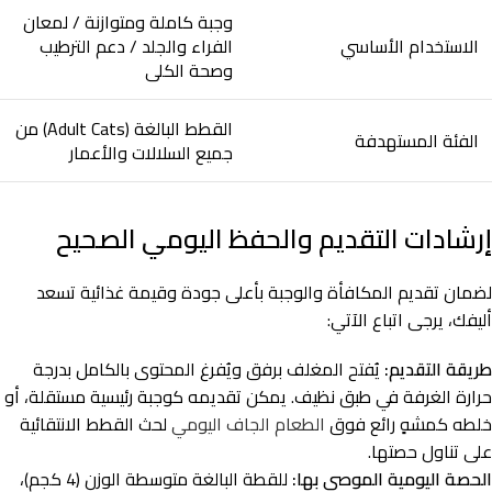
وجبة كاملة ومتوازنة / لمعان
الاستخدام الأساسي
الفراء والجلد / دعم الترطيب
وصحة الكلى
القطط البالغة (Adult Cats) من
الفئة المستهدفة
جميع السلالات والأعمار
إرشادات التقديم والحفظ اليومي الصحيح
لضمان تقديم المكافأة والوجبة بأعلى جودة وقيمة غذائية تسعد
أليفك، يرجى اتباع الآتي:
طريقة التقديم:
يُفتح المغلف برفق ويُفرغ المحتوى بالكامل بدرجة
حرارة الغرفة في طبق نظيف. يمكن تقديمه كوجبة رئيسية مستقلة، أو
خلطه كمشهٍ رائع فوق
الطعام الجاف اليومي
لحث القطط الانتقائية
على تناول حصتها.
الحصة اليومية الموصى بها:
للقطة البالغة متوسطة الوزن (4 كجم)،