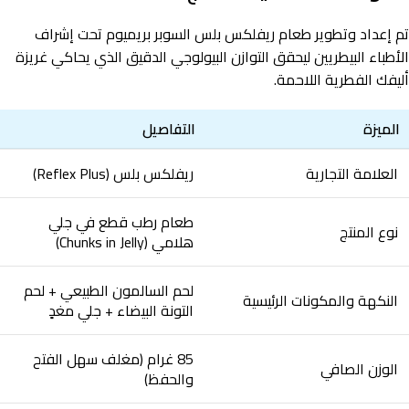
تم إعداد وتطوير طعام ريفلكس بلس السوبر بريميوم تحت إشراف
الأطباء البيطريين ليحقق التوازن البيولوجي الدقيق الذي يحاكي غريزة
أليفك الفطرية اللاحمة.
الميزة
التفاصيل
العلامة التجارية
ريفلكس بلس (Reflex Plus)
طعام رطب قطع في جلي
نوع المنتج
هلامي (Chunks in Jelly)
لحم السالمون الطبيعي + لحم
النكهة والمكونات الرئيسية
التونة البيضاء + جلي مغدٍ
85 غرام (مغلف سهل الفتح
الوزن الصافي
والحفظ)