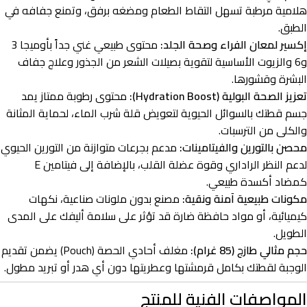
هلامية مرطبة تسهل التقاط الطعام ومضغه برفق، وتمنع جفافه في
الطبق.
إكسير لمعان الفراء وصحة الجلد:
محتوى طبيعي غني جداً بأوميجا 3
و6 والزيوت الأساسية لتقوية بصيلات الشعر من الجذور وعلاج جفاف
البشرة وقشورها.
تعزيز الصحة البولية (Hydration Boost):
محتوى رطوبة ممتاز يمد
جسم قطتك بالسوائل الحيوية لتعويض قلة شرب الماء، لحماية المثانة
والكلى من الترسبات.
محصن بالتورين والفيتامينات:
مدعم بجرعات متوازنة من التورين الحيوي
لدعم النظر الراداري وقوة عضلة القلب، بالإضافة إلى فيتامين E
كمضاد أكسدة طبيعي.
مكونات طبيعية آمنة ونقية:
مصنع بدون ملونات صناعية، نكهات
كيميائية، أو مواد حافظة ضارة قد تؤثر على سلامة أليفك على المدى
الطويل.
حجم مثالي طازج (85 غرام):
مغلف أحادي الحصة (Pouch) يضمن تقديم
الوجبة لقطتك بكامل قرمشتها وعطريتها دون أي هدر أو تبريد مطول.
المواصفات الفنية للمنتج