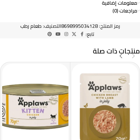
معلومات إضافية
مراجعات (0)
رمز المنتج:
8698995034128
التصنيف:
طعام رطب
تابع:
منتجات ذات صلة