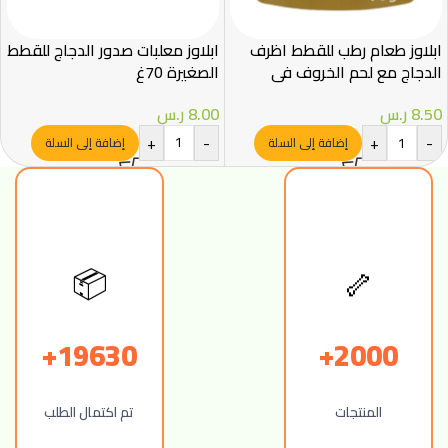
ابلاوز طعام رطب للقطط اظرف
ابلاوز معلبات صدور الدجاج للقطط
الدجاج مع لحم الخروف في
الصغيرة 70غ
الجيلي 70غ
8.00
ر.س
8.50
ر.س
+
-
+
-
إضافة إلى السلة
إضافة إلى السلة
🦴
📦
19630+
2000+
المنتجات
تم اكتمال الطلب