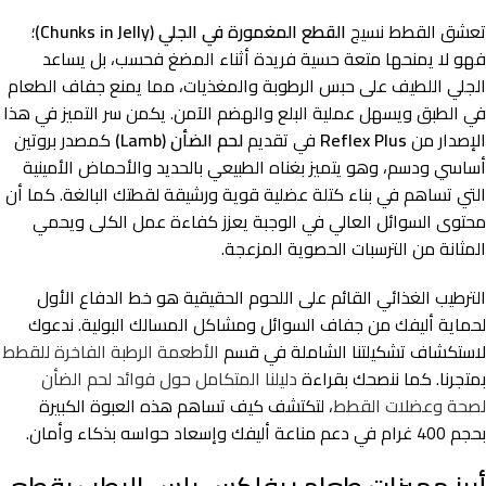
تعشق القطط نسيج
القطع المغمورة في الجلي (Chunks in Jelly)
؛
فهو لا يمنحها متعة حسية فريدة أثناء المضغ فحسب، بل يساعد
الجلي اللطيف على حبس الرطوبة والمغذيات، مما يمنع جفاف الطعام
في الطبق ويسهل عملية البلع والهضم الآمن. يكمن سر التميز في هذا
الإصدار من
Reflex Plus
في تقديم
لحم الضأن (Lamb)
كمصدر بروتين
أساسي ودسم، وهو يتميز بغناه الطبيعي بالحديد والأحماض الأمينية
التي تساهم في بناء كتلة عضلية قوية ورشيقة لقطتك البالغة. كما أن
محتوى السوائل العالي في الوجبة يعزز كفاءة عمل الكلى ويحمي
المثانة من الترسبات الحصوية المزعجة.
الترطيب الغذائي القائم على اللحوم الحقيقية هو خط الدفاع الأول
لحماية أليفك من جفاف السوائل ومشاكل المسالك البولية. ندعوك
لاستكشاف تشكيلتنا الشاملة في قسم
الأطعمة الرطبة الفاخرة للقطط
بمتجرنا. كما ننصحك بقراءة
دليلنا المتكامل حول فوائد لحم الضأن
لصحة وعضلات القطط
، لتكتشف كيف تساهم هذه العبوة الكبيرة
بحجم 400 غرام في دعم مناعة أليفك وإسعاد حواسه بذكاء وأمان.