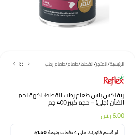
الرئيسية
/
المتجر
/
القطط
/
طعام
/
طعام رطب
ريفلكس بلس طعام رطب للقطط: نكهة لحم
الضأن (جلي) – حجم كبير 400 جم
6.00
ر.س