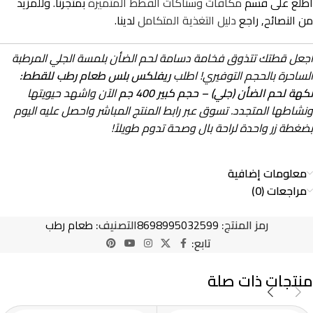
اطلع على قسم
مكافآت وسناكات القطط المتميزة
بمتجرنا. وللمزيد
من النصائح, راجع
دليل التغذية المتكامل
لدينا.
اجعل قطتك تتذوق فخامة دسامة لحم الضأن بلمسة الجلي المرطبة
الساحرة بالحجم التوفيري! اطلب
ريفلكس بلس طعام رطب للقطط:
نكهة لحم الضأن (جلي) – حجم كبير 400 جم
الآن واشهد حيويتها
ونشاطها المتجدد. تسوق عبر رابط المنتج المباشر واحصل عليه اليوم
بضغطة زر واحدة لراحة بال وصحة تدوم طويلاً!
معلومات إضافية
مراجعات (0)
رمز المنتج:
8698995032599
التصنيف:
طعام رطب
تابع:
منتجات ذات صلة