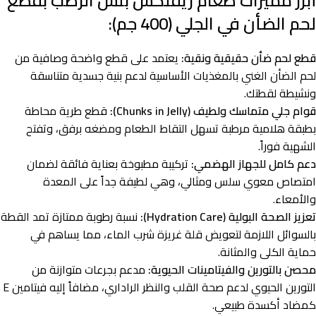
أبرز مميزات طعام ريفلكس بلس الرطب بقطع
لحم الضأن في الجلي (400 جم):
قطع لحم ضأن حقيقية ونقية:
يعتمد على قطع واضحة وصافية من
لحم الضأن الغني بالمغذيات الأساسية لدعم بنية جسدية متناسقة
ونشيطة لقطتك.
قوام جلي متماسك ولطيف (Chunks in Jelly):
قطع طرية محاطة
بطبقة هلامية مرطبة تسهل التقاط الطعام ومضغه برفق، وتفتح
الشهية فوراً.
دعم كامل للجهاز الهضمي:
تركيبة مطبوخة بعناية فائقة لضمان
امتصاص معوي سلس ومثالي، وهي لطيفة جداً على المعدة
والأمعاء.
تعزيز الصحة البولية (Hydration Care):
نسبة رطوبة ممتازة تمد القطة
بالسوائل اللازمة لتعويض قلة غريزة شرب الماء، مما يساهم في
حماية الكلى والمثانة.
محصن بالتورين والفيتامينات الحيوية:
مدعم بجرعات متوازنة من
التورين الحيوي لدعم صحة القلب والنظر الراداري، مضافاً إليه فيتامين E
كمضاد أكسدة طبيعي.