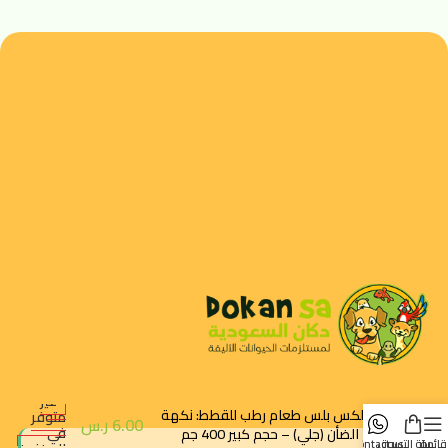
غير
ريفلكس بلس طعام رطب للقطط: نكهة
متوفر
6.00
ر.س
في
لحم الضأن (جلي) – حجم كبير 400 جم
قائمة
سلة التسوق
contact us