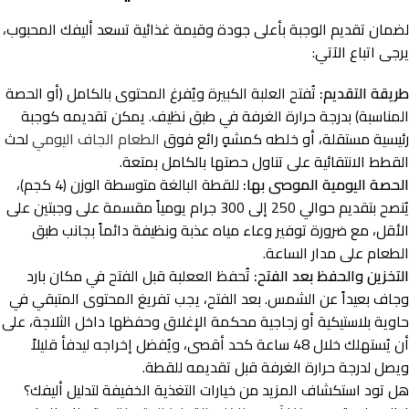
لضمان تقديم الوجبة بأعلى جودة وقيمة غذائية تسعد أليفك المحبوب،
يرجى اتباع الآتي:
طريقة التقديم:
تُفتح العلبة الكبيرة ويُفرغ المحتوى بالكامل (أو الحصة
المناسبة) بدرجة حرارة الغرفة في طبق نظيف. يمكن تقديمه كوجبة
رئيسية مستقلة، أو خلطه كمشهٍ رائع فوق
الطعام الجاف اليومي
لحث
القطط الانتقائية على تناول حصتها بالكامل بمتعة.
الحصة اليومية الموصى بها:
للقطة البالغة متوسطة الوزن (4 كجم)،
يُنصح بتقديم حوالي 250 إلى 300 جرام يومياً مقسمة على وجبتين على
الأقل، مع ضرورة توفير وعاء مياه عذبة ونظيفة دائماً بجانب طبق
الطعام على مدار الساعة.
التخزين والحفظ بعد الفتح:
تُحفظ الععلبة قبل الفتح في مكان بارد
وجاف بعيداً عن الشمس. بعد الفتح، يجب تفريغ المحتوى المتبقي في
حاوية بلاستيكية أو زجاجية محكمة الإغلاق وحفظها داخل الثلاجة، على
أن يُستهلك خلال 48 ساعة كحد أقصى، ويُفضل إخراجه ليدفأ قليلاً
ويصل لدرجة حرارة الغرفة قبل تقديمه للقطة.
هل تود استكشاف المزيد من خيارات التغذية الخفيفة لتدليل أليفك؟