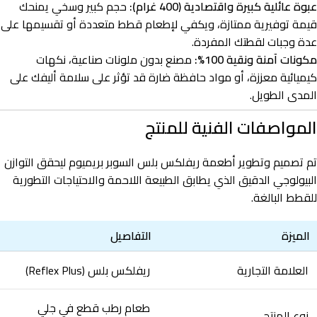
عبوة عائلية كبيرة واقتصادية (400 غرام):
حجم كبير وسخي يمنحك
قيمة توفيرية ممتازة، ويكفي لإطعام قطط متعددة أو تقسيمها على
عدة وجبات لقطتك المفردة.
مكونات آمنة ونقية 100%:
مصنع بدون ملونات صناعية، نكهات
كيميائية معززة، أو مواد حافظة ضارة قد تؤثر على سلامة أليفك على
المدى الطويل.
المواصفات الفنية للمنتج
تم تصميم وتطوير أطعمة ريفلكس بلس السوبر بريميوم ليحقق التوازن
البيولوجي الدقيق الذي يطابق الطبيعة اللاحمة والاحتياجات التطورية
للقطط البالغة.
الميزة
التفاصيل
العلامة التجارية
ريفلكس بلس (Reflex Plus)
طعام رطب قطع في جلي
نوع المنتج