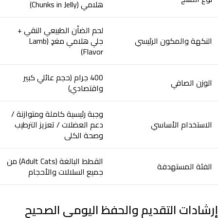
هلامي (Chunks in Jelly)
لحم الضأن الطبيعي النقي +
النكهة والمكون الرئيسي
جلي هلامي مغدٍ (Lamb
Flavor)
400 جرام (حجم عائلي كبير
الوزن الصافي
واقتصادي)
وجبة رئيسية كاملة ومتوازنة /
الاستخدام الأساسي
دعم العضلات / تعزيز الترطيب
وصحة الكلى
القطط البالغة (Adult Cats) من
الفئة المستهدفة
جميع السلالات والأحجام
إرشادات التقديم والحفظ اليومي الصحيح