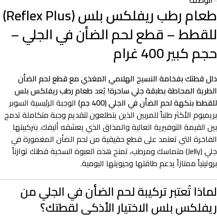
الوصف
طعام رطب ريفلكس بلس (Reflex Plus)
للقطط – قطع لحم الضأن في الجلي –
حجم كبير 400 غرام
دلل قطتك بفخامة النسيج الهلامي المغذي مع قطع لحم الضأن
الطرية المحاطة بطبقة جلي ساحرة!
يُعد
طعام رطب ريفلكس بلس
للقطط بنكهة لحم الضأن في الجلي (400 جم)
الوجبة الرئيسية السوبر
بريميوم الأكثر طلباً للمربين الذين يتطلعون لتقديم وجبة متكاملة تدمج
بين القيمة التوفيرية العالية والمذاق الذي يعشقه أليفك. بتركيبتها
الفاخرة التي تعتمد على قطع حقيقية من لحم الضأن المغمورة في
جلي (Jelly) متماسك ومرطب، تمنح هذه العبوة السخية قطتك توازناً
بروتينياً ممتازاً يدعم طاقتها وحيويتها اليومية.
لماذا تُعتبر تركيبة لحم الضأن في الجلي من
ريفلكس بلس الاختيار الأذكى لقطتك؟