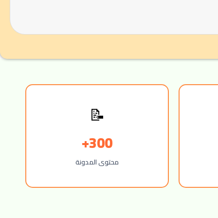
📝
300+
محتوى المدونة