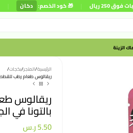
|
|
ريال
🎁 كود الخصم:
دكان
⚡
ك الزينة
الرئيسية
/
المتجر
/
بكجات
/
ريقالوس طعام رطب للقطط البال
ريقالوس طعا
بالتونا في الجيل
5.50
ر.س