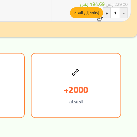
194.69
ر.س
229.00
ر.س
+
-
إضافة إلى السلة
🦴
2000+
المنتجات