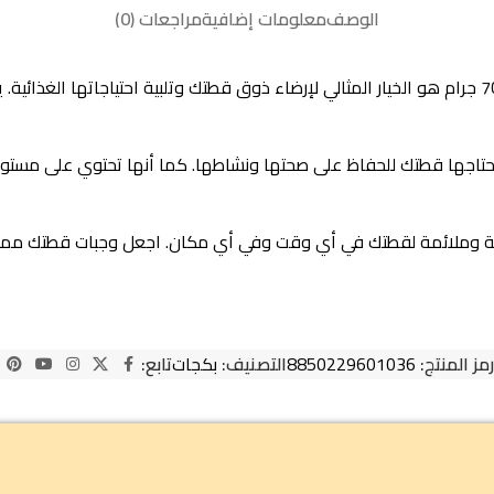
الوصف
معلومات إضافية
مراجعات (0)
ريقالوس طعام رطب للقطط البالغة بطعم بالتونا في الجيلي والجمبري 70 جرام هو الخيار المثالي لإرضاء ذوق ق
تي تحتاجها قطتك للحفاظ على صحتها ونشاطها. كما أنها تحتوي على مستو
تقديم هذا الطعام بسهولة وملائمة لقطتك في أي وقت وفي أي مكان. اجعل وجبات
رمز المنتج:
8850229601036
التصنيف:
بكجات
تابع: