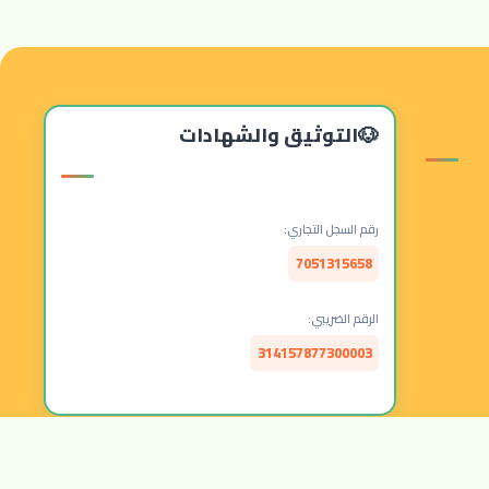
التوثيق والشهادات
رقم السجل التجاري:
7051315658
الرقم الضريبي:
314157877300003