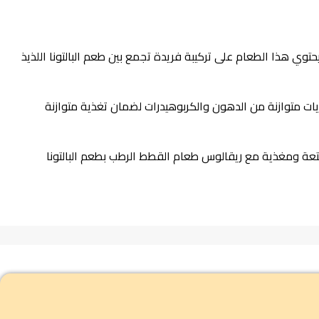
طتك وتلبية احتياجاتها الغذائية. يحتوي هذا الطعام على تركيبة فريدة تجمع بين طعم البالتونا اللذيذ
يات متوازنة من الدهون والكربوهيدرات لضمان تغذية متوازنة
 قطتك ممتعة ومغذية مع ريقالوس طعام القطط الرطب بطعم البالتونا