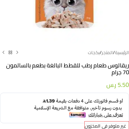
الرئيسية
/
المتجر
/
بكجات
ريقالوس طعام رطب للقطط البالغة بطعم بالسالمون
70 جرام
5.50
ر.س
غير متوفر في المخزون