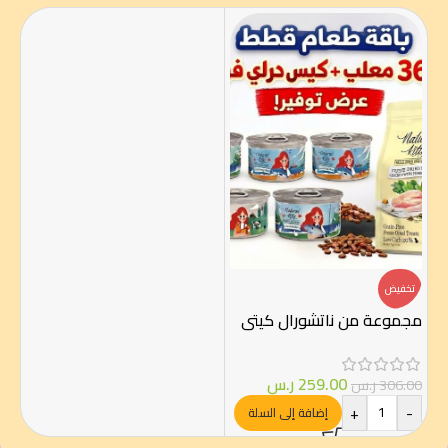
تخفيض
مجموعة من ناتشورال كيتي
259.00
ر.س
306.00
ر.س
+
-
إضافة إلى السلة