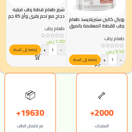
سمك
شيزر طعام قطط رطب فيليه
دجاج مع لحم بقري وأرز 85 جم
طع
رويال كانين ستيريلايسد طعام
رطب للقطط المعقمة بالمرق
طعام رطب
.50
85 غ – Royal Canin
طعام رطب
-
7.00
ر.س
+
-
إضافة إلى السلة
9.50
ر.س
+
-
إضافة إلى السلة
📦
🦴
19630+
2000+
المنتجات
تم اكتمال الطلب