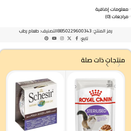
معلومات إضافية
مراجعات (0)
رمز المنتج:
8850229600343
التصنيف:
طعام رطب
تابع:
منتجات ذات صلة
كت