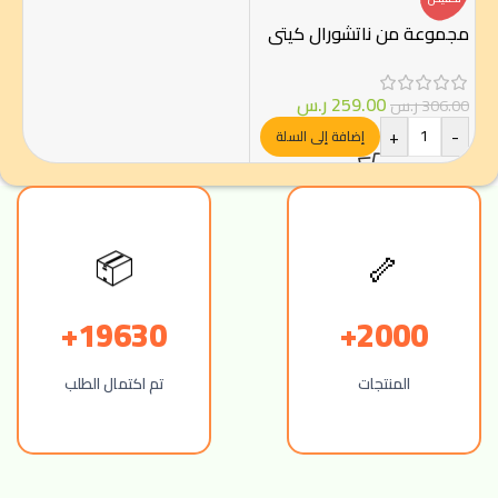
مجموعة من ناتشورال كيتي
259.00
ر.س
306.00
ر.س
+
-
إضافة إلى السلة
📦
🦴
19630+
2000+
المنتجات
تم اكتمال الطلب