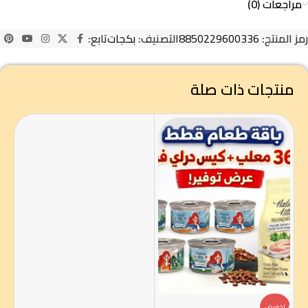
مراجعات (0)
رمز المنتج:
8850229600336
التصنيف:
بكجات
تابع:
منتجات ذات صلة
تخفيض