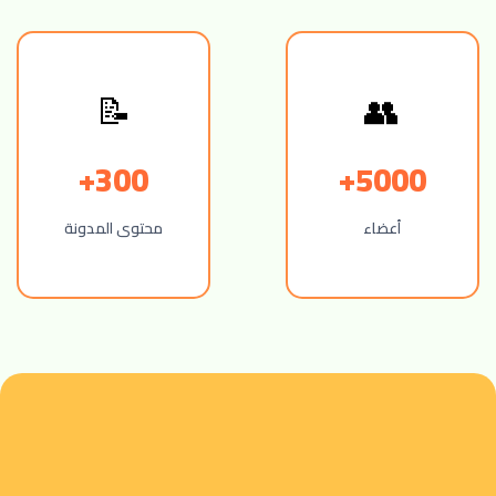
📝
👥
300+
5000+
أعضاء
محتوى المدونة