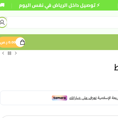
|
⚡ توصيل داخل الرياض في نفس اليوم
🚚 شحن
0.00
ر.س