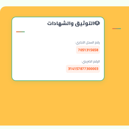
التوثيق والشهادات
رقم السجل التجاري:
7051315658
الرقم الضريبي:
314157877300003