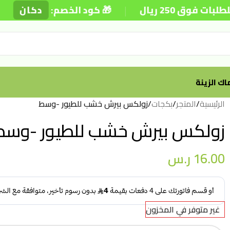
|
|
ق 250 ريال
🎁 كود الخصم:
دكان
ك الزينة
الرئيسية
/
المتجر
/
بكجات
/
زولكس بيرش خشب للطيور -وسط
زولكس بيرش خشب للطيور -وسط
16.00
ر.س
غير متوفر في المخزون