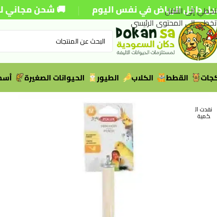
|
داخل الرياض في نفس اليوم
🚚 شحن مجاني للطلبات فو
تخطي إلى التنقل
تخطي إلى المحتوى الرئيسي
جات
القطط
الكلاب
الطيور
الحيوانات الصغيرة
أسما
نفدت ال
كمية