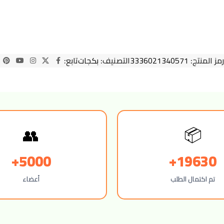
رمز المنتج:
3336021340571
التصنيف:
بكجات
تابع:
📦
👥
5000+
19630+
تم اكتمال الطلب
أعضاء