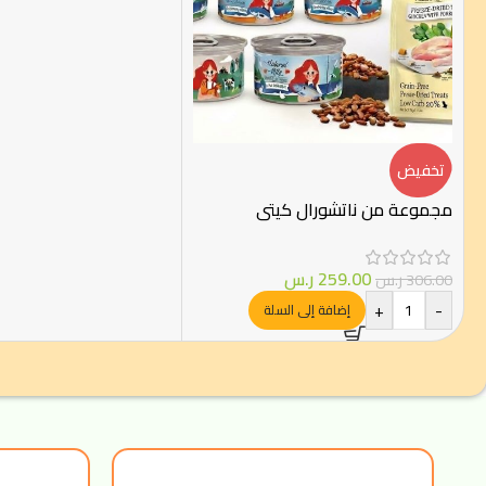
تخفيض
مجموعة من ناتشورال كيتي
259.00
ر.س
306.00
ر.س
+
-
إضافة إلى السلة