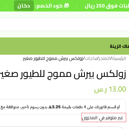
|
|
 ريال
🎁 كود الخصم:
دكان
ك الزينة
الرئيسية
/
المتجر
/
بكجات
/
زولكس بيرش مموج للطيور صغير
زولكس بيرش مموج للطيور صغير
13.00
ر.س
غير متوفر في المخزون