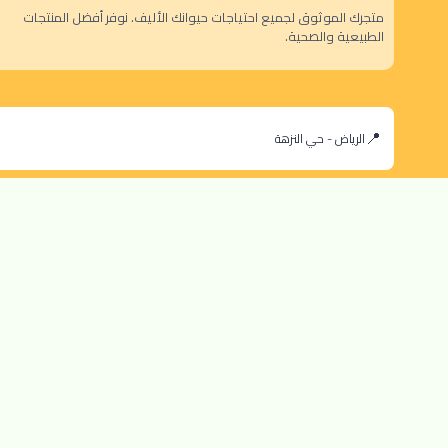
متجرك الموثوق لجميع احتياجات حيوانك الأليف. نوفر أفضل المنتجات
الطبيعية والصحية.
الرياض - حي النزهة
orders@dokansa.com
© 2025 جميع حقوق النشر محفوظة لمتجر دكان السعودية |
تطوير بن سالم