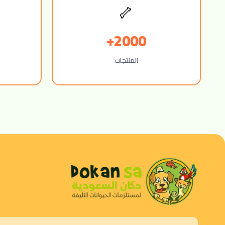
🦴
2000+
المنتجات