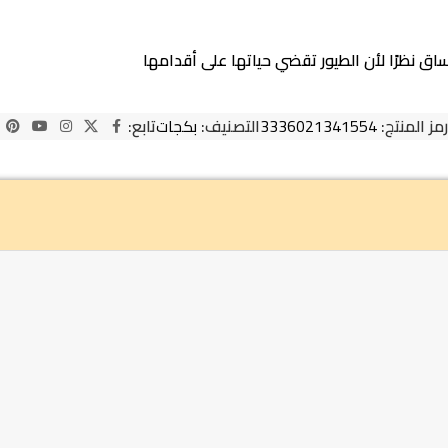
ق نظرًا لأن الطيور تقضي حياتها على أقدامها
رمز المنتج:
3336021341554
التصنيف:
بكجات
تابع: