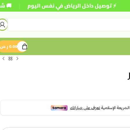
|
⚡ توصيل داخل الرياض في نفس اليوم
🚚 شحن مجاني
0.00
ر.س