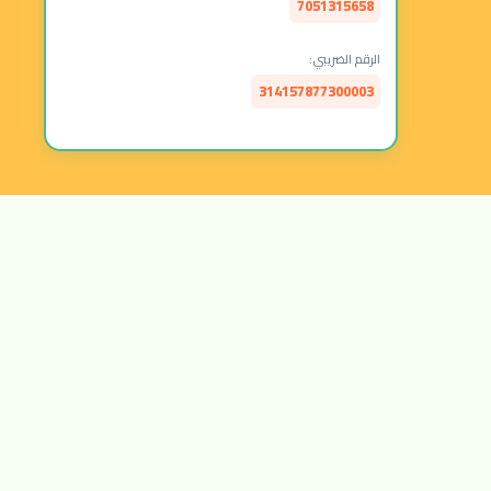
7051315658
الرقم الضريبي:
314157877300003